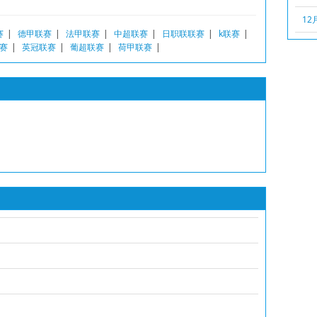
赛
|
德甲联赛
|
法甲联赛
|
中超联赛
|
日职联联赛
|
k联赛
|
赛
|
英冠联赛
|
葡超联赛
|
荷甲联赛
|