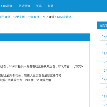
CBA录像
足球录像
资讯
繁體
德甲直播
法甲直播
中超直播
NBA直播：
NBA常规赛
最新
12
在线看，86体育提供vs免费在线直播视频观看，球队阵容，比赛实时
者以上信号都无效，请进入主页查看最新直播信号
S直播在线观看免费、vs直播、vs直播视频