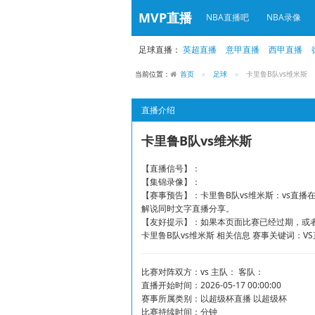
MVP直播
NBA直播吧
NBA录像
足球直播：
英超直播
意甲直播
西甲直播
当前位置：
首页
足球
卡里鲁B队vs维米斯
直播介绍
卡里鲁B队vs维米斯
【直播信号】：
【集锦录像】：
【赛事预告】：卡里鲁B队vs维米斯：vs直播
解说同时文字直播分享。
【友好提示】：如果本页面比赛已经过期，或
卡里鲁B队vs维米斯 相关信息 赛事关键词：V
比赛对阵双方：vs 主队： 客队：
直播开始时间：2026-05-17 00:00:00
赛事所属类别：以超级杯直播 以超级杯
比赛持续时间：分钟