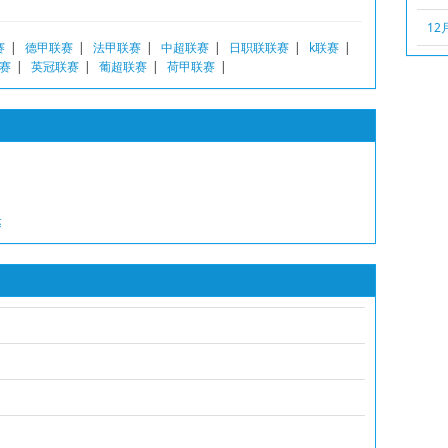
赛
|
德甲联赛
|
法甲联赛
|
中超联赛
|
日职联联赛
|
k联赛
|
赛
|
英冠联赛
|
葡超联赛
|
荷甲联赛
|
达