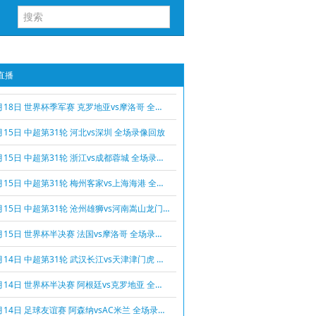
直播
12月18日 世界杯季军赛 克罗地亚vs摩洛哥 全场录像回放
月15日 中超第31轮 河北vs深圳 全场录像回放
12月15日 中超第31轮 浙江vs成都蓉城 全场录像回放
12月15日 中超第31轮 梅州客家vs上海海港 全场录像回放
12月15日 中超第31轮 沧州雄狮vs河南嵩山龙门 全场录像回放
12月15日 世界杯半决赛 法国vs摩洛哥 全场录像回放
12月14日 中超第31轮 武汉长江vs天津津门虎 全场录像回放
12月14日 世界杯半决赛 阿根廷vs克罗地亚 全场录像回放
12月14日 足球友谊赛 阿森纳vsAC米兰 全场录像回放