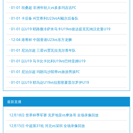
· 01-01 坦桑超 非洲年轻人vs多多玛吉吉FC
· 01-01 卡后备 Al艾希利U23vsAl戴尔后备队
· 01-01 以U19 耶路撒冷萨米马卡U19vs彼达提克瓦纳汉史曼U19
· 12-04 港菁杯 中国香港U23vs东方龙狮
· 01-01 尼泊尔超 三星vs贾瓦拉克尔青年队
· 01-01 以U19 马卡比卡比利U19vs巴特亚姆U19
· 01-01 尼泊尔超 玛朗马沙阳蒂vs旅游男孩FC
· 01-01 以U19 耶乌达U19vs拉那那夏普尔罗伊U19
最新直播
12月18日 世界杯季军赛 克罗地亚vs摩洛哥 全场录像回放
12月15日 中超第31轮 河北vs深圳 全场录像回放