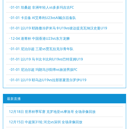
· 01-01 坦桑超 非洲年轻人vs多多玛吉吉FC
· 01-01 卡后备 Al艾希利U23vsAl戴尔后备队
· 01-01 以U19 耶路撒冷萨米马卡U19vs彼达提克瓦纳汉史曼U19
· 12-04 港菁杯 中国香港U23vs东方龙狮
· 01-01 尼泊尔超 三星vs贾瓦拉克尔青年队
· 01-01 以U19 马卡比卡比利U19vs巴特亚姆U19
· 01-01 尼泊尔超 玛朗马沙阳蒂vs旅游男孩FC
· 01-01 以U19 耶乌达U19vs拉那那夏普尔罗伊U19
最新直播
12月18日 世界杯季军赛 克罗地亚vs摩洛哥 全场录像回放
12月15日 中超第31轮 河北vs深圳 全场录像回放