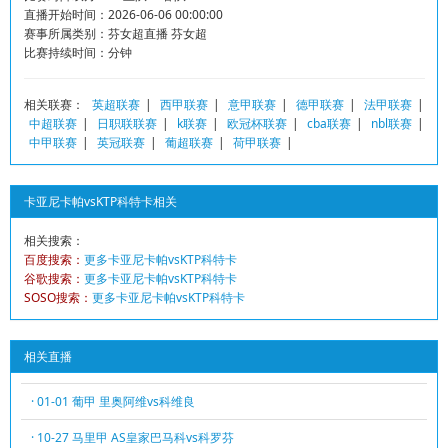
直播开始时间：2026-06-06 00:00:00
赛事所属类别：芬女超直播 芬女超
比赛持续时间：分钟
相关联赛：
英超联赛
|
西甲联赛
|
意甲联赛
|
德甲联赛
|
法甲联赛
|
中超联赛
|
日职联联赛
|
k联赛
|
欧冠杯联赛
|
cba联赛
|
nbl联赛
|
中甲联赛
|
英冠联赛
|
葡超联赛
|
荷甲联赛
|
卡亚尼卡帕vsKTP科特卡相关
相关搜索：
百度搜索：
更多卡亚尼卡帕vsKTP科特卡
谷歌搜索：
更多卡亚尼卡帕vsKTP科特卡
SOSO搜索：
更多卡亚尼卡帕vsKTP科特卡
相关直播
· 01-01 葡甲 里奥阿维vs科维良
· 10-27 马里甲 AS皇家巴马科vs科罗芬