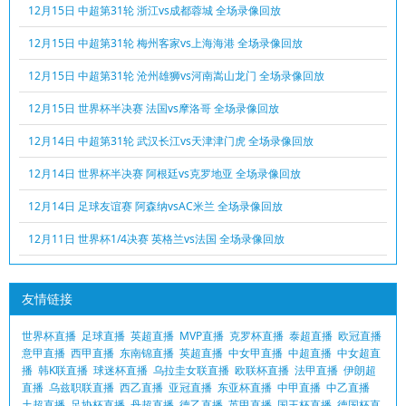
12月15日 中超第31轮 浙江vs成都蓉城 全场录像回放
12月15日 中超第31轮 梅州客家vs上海海港 全场录像回放
12月15日 中超第31轮 沧州雄狮vs河南嵩山龙门 全场录像回放
12月15日 世界杯半决赛 法国vs摩洛哥 全场录像回放
12月14日 中超第31轮 武汉长江vs天津津门虎 全场录像回放
12月14日 世界杯半决赛 阿根廷vs克罗地亚 全场录像回放
12月14日 足球友谊赛 阿森纳vsAC米兰 全场录像回放
12月11日 世界杯1/4决赛 英格兰vs法国 全场录像回放
友情链接
世界杯直播
足球直播
英超直播
MVP直播
克罗杯直播
泰超直播
欧冠直播
意甲直播
西甲直播
东南锦直播
英超直播
中女甲直播
中超直播
中女超直
播
韩K联直播
球迷杯直播
乌拉圭女联直播
欧联杯直播
法甲直播
伊朗超
直播
乌兹职联直播
西乙直播
亚冠直播
东亚杯直播
中甲直播
中乙直播
土超直播
足协杯直播
丹超直播
德乙直播
英甲直播
国王杯直播
德国杯直