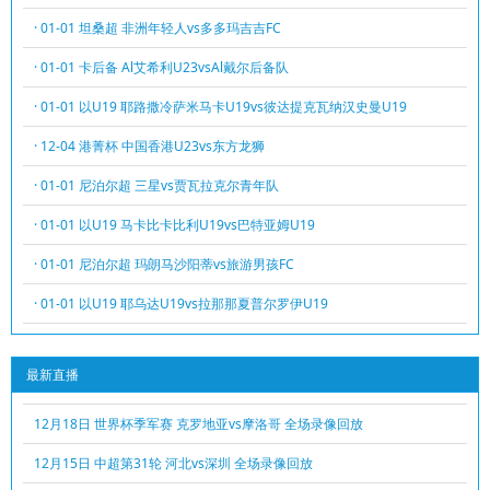
· 01-01 坦桑超 非洲年轻人vs多多玛吉吉FC
· 01-01 卡后备 Al艾希利U23vsAl戴尔后备队
· 01-01 以U19 耶路撒冷萨米马卡U19vs彼达提克瓦纳汉史曼U19
· 12-04 港菁杯 中国香港U23vs东方龙狮
· 01-01 尼泊尔超 三星vs贾瓦拉克尔青年队
· 01-01 以U19 马卡比卡比利U19vs巴特亚姆U19
· 01-01 尼泊尔超 玛朗马沙阳蒂vs旅游男孩FC
· 01-01 以U19 耶乌达U19vs拉那那夏普尔罗伊U19
最新直播
12月18日 世界杯季军赛 克罗地亚vs摩洛哥 全场录像回放
12月15日 中超第31轮 河北vs深圳 全场录像回放