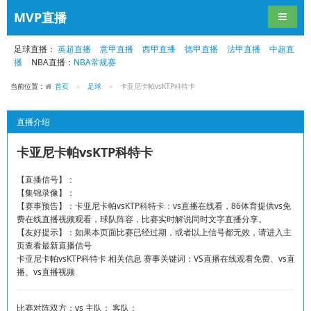
MVP直播
导航切
足球直播：
英超直播
意甲直播
西甲直播
德甲直播
法甲直播
中超直
播
NBA直播：
NBA常规赛
当前位置：
首页
足球
卡亚尼卡帕vsKTP科特卡
直播介绍
卡亚尼卡帕vsKTP科特卡
【直播信号】：
【集锦录像】：
【赛事预告】：卡亚尼卡帕vsKTP科特卡：vs直播在线看，86体育提供vs免
费在线直播视频观看，球队阵容，比赛实时解说同时文字直播分享。
【友好提示】：如果本页面比赛已经过期，或者以上信号都无效，请进入主
页查看最新直播信号
卡亚尼卡帕vsKTP科特卡 相关信息 赛事关键词：VS直播在线观看免费、vs直
播、vs直播视频
比赛对阵双方：vs 主队： 客队：