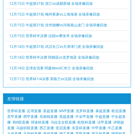
12月15日 中超第31轮 浙江vs成都蓉城 全场录像回放
12月15日 中超第31轮 梅州客家vs上海海港 全场录像回放
12月15日 中超第31轮 沧州雄狮vs河南嵩山龙门 全场录像回放
12月15日 世界杯半决赛 法国vs摩洛哥 全场录像回放
12月14日 中超第31轮 武汉长江vs天津津门虎 全场录像回放
12月14日 世界杯半决赛 阿根廷vs克罗地亚 全场录像回放
12月14日 足球友谊赛 阿森纳vsAC米兰 全场录像回放
12月11日 世界杯1/4决赛 英格兰vs法国 全场录像回放
友情链接
世界杯直播
足球直播
英超直播
MVP直播
克罗杯直播
泰超直播
欧冠直播
意甲直播
西甲直播
东南锦直播
英超直播
中女甲直播
中超直播
中女超直
播
韩K联直播
球迷杯直播
乌拉圭女联直播
欧联杯直播
法甲直播
伊朗超
直播
乌兹职联直播
西乙直播
亚冠直播
东亚杯直播
中甲直播
中乙直播
土超直播
足协杯直播
丹超直播
德乙直播
英甲直播
国王杯直播
德国杯直