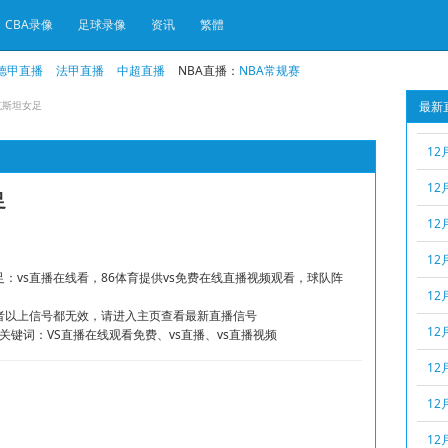
CBA录像
足球录像
资讯
繁體
德甲直播
法甲直播
中超直播
NBA直播：
NBA常规赛
最新
克斯坦女足
12
足
：vs直播在线看，86体育提供vs免费在线直播视频观看，球队阵
者以上信号都无效，请进入主页查看最新直播信号
关键词：VS直播在线观看免费、vs直播、vs直播视频