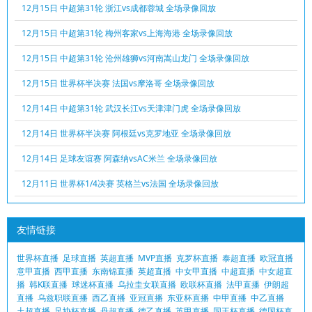
12月15日 中超第31轮 浙江vs成都蓉城 全场录像回放
12月15日 中超第31轮 梅州客家vs上海海港 全场录像回放
12月15日 中超第31轮 沧州雄狮vs河南嵩山龙门 全场录像回放
12月15日 世界杯半决赛 法国vs摩洛哥 全场录像回放
12月14日 中超第31轮 武汉长江vs天津津门虎 全场录像回放
12月14日 世界杯半决赛 阿根廷vs克罗地亚 全场录像回放
12月14日 足球友谊赛 阿森纳vsAC米兰 全场录像回放
12月11日 世界杯1/4决赛 英格兰vs法国 全场录像回放
友情链接
世界杯直播
足球直播
英超直播
MVP直播
克罗杯直播
泰超直播
欧冠直播
意甲直播
西甲直播
东南锦直播
英超直播
中女甲直播
中超直播
中女超直
播
韩K联直播
球迷杯直播
乌拉圭女联直播
欧联杯直播
法甲直播
伊朗超
直播
乌兹职联直播
西乙直播
亚冠直播
东亚杯直播
中甲直播
中乙直播
土超直播
足协杯直播
丹超直播
德乙直播
英甲直播
国王杯直播
德国杯直