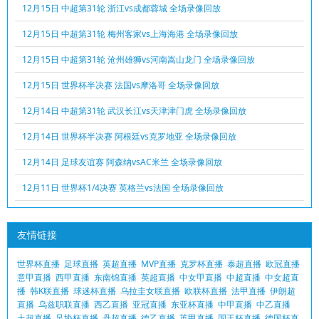
12月15日 中超第31轮 浙江vs成都蓉城 全场录像回放
12月15日 中超第31轮 梅州客家vs上海海港 全场录像回放
12月15日 中超第31轮 沧州雄狮vs河南嵩山龙门 全场录像回放
12月15日 世界杯半决赛 法国vs摩洛哥 全场录像回放
12月14日 中超第31轮 武汉长江vs天津津门虎 全场录像回放
12月14日 世界杯半决赛 阿根廷vs克罗地亚 全场录像回放
12月14日 足球友谊赛 阿森纳vsAC米兰 全场录像回放
12月11日 世界杯1/4决赛 英格兰vs法国 全场录像回放
友情链接
世界杯直播
足球直播
英超直播
MVP直播
克罗杯直播
泰超直播
欧冠直播
意甲直播
西甲直播
东南锦直播
英超直播
中女甲直播
中超直播
中女超直
播
韩K联直播
球迷杯直播
乌拉圭女联直播
欧联杯直播
法甲直播
伊朗超
直播
乌兹职联直播
西乙直播
亚冠直播
东亚杯直播
中甲直播
中乙直播
土超直播
足协杯直播
丹超直播
德乙直播
英甲直播
国王杯直播
德国杯直