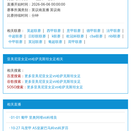
直播开始时间：2026-06-06 00:00:00
赛事所属类别：英议南直播 英议南
比赛持续时间：分钟
相关联赛：
英超联赛
|
西甲联赛
|
意甲联赛
|
德甲联赛
|
法甲联赛
|
中超联赛
|
日职联联赛
|
k联赛
|
欧冠杯联赛
|
cba联赛
|
nbl联赛
|
中甲联赛
|
英冠联赛
|
葡超联赛
|
荷甲联赛
|
亚美尼亚女足vs哈萨克斯坦女足相关
相关搜索：
百度搜索：
更多亚美尼亚女足vs哈萨克斯坦女足
谷歌搜索：
更多亚美尼亚女足vs哈萨克斯坦女足
SOSO搜索：
更多亚美尼亚女足vs哈萨克斯坦女足
相关直播
· 01-01 葡甲 里奥阿维vs科维良
· 10-27 马里甲 AS皇家巴马科vs科罗芬