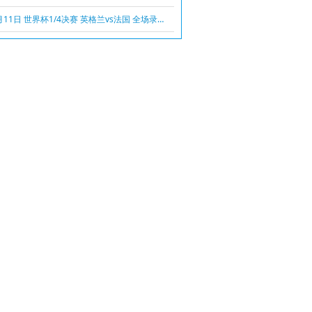
12月11日 世界杯1/4决赛 英格兰vs法国 全场录像回放