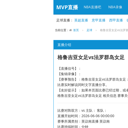
MVP直播
NBA直播吧
NBA录像
足球直播：
英超直播
意甲直播
西甲直播
当前位置：
首页
足球
格鲁吉亚女足vs法罗
直播介绍
格鲁吉亚女足vs法罗群岛女足
【直播信号】：
【集锦录像】：
【赛事预告】：格鲁吉亚女足vs法罗群岛女足：
比赛实时解说同时文字直播分享。
【友好提示】：如果本页面比赛已经过期，或
格鲁吉亚女足vs法罗群岛女足 相关信息 赛事关
比赛对阵双方：vs 主队： 客队：
直播开始时间：2026-06-06 00:00:00
赛事所属类别：英议南直播 英议南
比赛持续时间：分钟