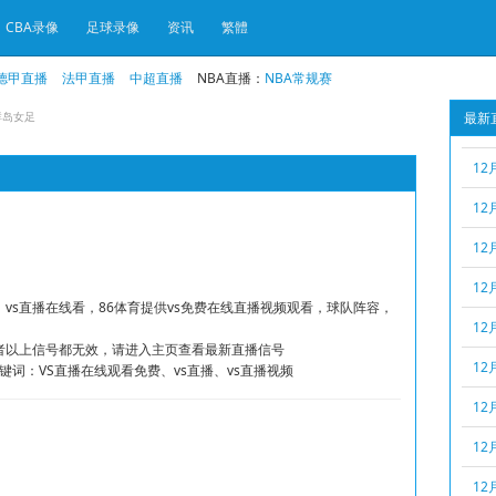
CBA录像
足球录像
资讯
繁體
德甲直播
法甲直播
中超直播
NBA直播：
NBA常规赛
最新
群岛女足
12
vs直播在线看，86体育提供vs免费在线直播视频观看，球队阵容，
者以上信号都无效，请进入主页查看最新直播信号
键词：VS直播在线观看免费、vs直播、vs直播视频