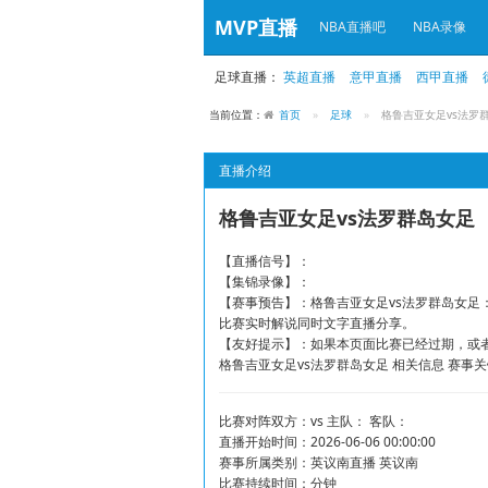
MVP直播
NBA直播吧
NBA录像
足球直播：
英超直播
意甲直播
西甲直播
当前位置：
首页
足球
格鲁吉亚女足vs法罗
直播介绍
格鲁吉亚女足vs法罗群岛女足
【直播信号】：
【集锦录像】：
【赛事预告】：格鲁吉亚女足vs法罗群岛女足：
比赛实时解说同时文字直播分享。
【友好提示】：如果本页面比赛已经过期，或
格鲁吉亚女足vs法罗群岛女足 相关信息 赛事关
比赛对阵双方：vs 主队： 客队：
直播开始时间：2026-06-06 00:00:00
赛事所属类别：英议南直播 英议南
比赛持续时间：分钟