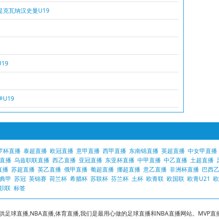
彼达提克瓦纳汉史曼U19
U19
伊U19
罗杯直播
泰超直播
欧冠直播
意甲直播
西甲直播
东南锦直播
英超直播
中女甲直播
直播
乌兹职联直播
西乙直播
亚冠直播
东亚杯直播
中甲直播
中乙直播
土超直播
直播
苏超直播
英乙直播
俄甲直播
葡超直播
挪超直播
意乙直播
非洲杯直播
巴西
典甲
苏冠
英锦赛
荷兰杯
希腊杯
苏联杯
芬兰杯
土杯
欧青联
欧国联
欧青U21
欧
职联
标签
供足球直播,NBA直播,体育直播,我们是最用心做的足球直播和NBA直播网站。MV