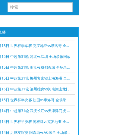
直播
12月18日 世界杯季军赛 克罗地亚vs摩洛哥 全场录像回放
月15日 中超第31轮 河北vs深圳 全场录像回放
12月15日 中超第31轮 浙江vs成都蓉城 全场录像回放
12月15日 中超第31轮 梅州客家vs上海海港 全场录像回放
12月15日 中超第31轮 沧州雄狮vs河南嵩山龙门 全场录像回放
12月15日 世界杯半决赛 法国vs摩洛哥 全场录像回放
12月14日 中超第31轮 武汉长江vs天津津门虎 全场录像回放
12月14日 世界杯半决赛 阿根廷vs克罗地亚 全场录像回放
12月14日 足球友谊赛 阿森纳vsAC米兰 全场录像回放