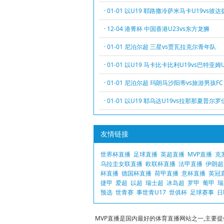
· 01-01 以U19 耶路撒冷萨米马卡U19vs
· 12-04 港菁杯 中国香港U23vs东方龙狮
· 01-01 尼泊尔超 三星vs贾瓦拉克尔青年队
· 01-01 以U19 马卡比卡比利U19vs巴特亚姆
· 01-01 尼泊尔超 玛朗马沙阳蒂vs旅游男孩FC
· 01-01 以U19 耶乌达U19vs拉那那夏普尔罗
友情链接
世界杯直播
足球直播
英超直播
MVP直播
克
乌拉圭女联直播
欧联杯直播
法甲直播
伊朗超
杯直播
德国杯直播
荷甲直播
意杯直播
英冠
捷甲
爱超
以超
瑞士超
冰岛超
罗甲
葡甲
瑞
预选
世青赛
事世青U17
世俱杯
足球赛事
日
MVP直播是国内最好的体育直播网站之一,主要提