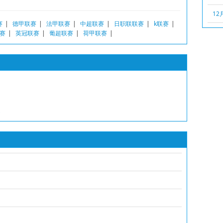
赛
|
德甲联赛
|
法甲联赛
|
中超联赛
|
日职联联赛
|
k联赛
|
赛
|
英冠联赛
|
葡超联赛
|
荷甲联赛
|
足