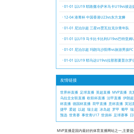
· 01-01 以U19 耶路撒冷萨米马卡U19vs
· 12-04 港菁杯 中国香港U23vs东方龙狮
· 01-01 尼泊尔超 三星vs贾瓦拉克尔青年队
· 01-01 以U19 马卡比卡比利U19vs巴特亚姆
· 01-01 尼泊尔超 玛朗马沙阳蒂vs旅游男孩FC
· 01-01 以U19 耶乌达U19vs拉那那夏普尔罗
友情链接
世界杯直播
足球直播
英超直播
MVP直播
克
乌拉圭女联直播
欧联杯直播
法甲直播
伊朗超
杯直播
德国杯直播
荷甲直播
意杯直播
英冠
捷甲
爱超
以超
瑞士超
冰岛超
罗甲
葡甲
瑞
预选
世青赛
事世青U17
世俱杯
足球赛事
日
MVP直播是国内最好的体育直播网站之一,主要提