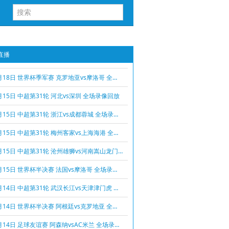
直播
12月18日 世界杯季军赛 克罗地亚vs摩洛哥 全场录像回放
月15日 中超第31轮 河北vs深圳 全场录像回放
12月15日 中超第31轮 浙江vs成都蓉城 全场录像回放
12月15日 中超第31轮 梅州客家vs上海海港 全场录像回放
12月15日 中超第31轮 沧州雄狮vs河南嵩山龙门 全场录像回放
12月15日 世界杯半决赛 法国vs摩洛哥 全场录像回放
12月14日 中超第31轮 武汉长江vs天津津门虎 全场录像回放
12月14日 世界杯半决赛 阿根廷vs克罗地亚 全场录像回放
12月14日 足球友谊赛 阿森纳vsAC米兰 全场录像回放