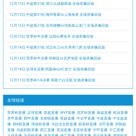
12月15日 中超第31轮 浙江vs成都蓉城 全场录像回放
12月15日 中超第31轮 梅州客家vs上海海港 全场录像回放
12月15日 中超第31轮 沧州雄狮vs河南嵩山龙门 全场录像回放
12月15日 世界杯半决赛 法国vs摩洛哥 全场录像回放
12月14日 中超第31轮 武汉长江vs天津津门虎 全场录像回放
12月14日 世界杯半决赛 阿根廷vs克罗地亚 全场录像回放
12月14日 足球友谊赛 阿森纳vsAC米兰 全场录像回放
12月11日 世界杯1/4决赛 英格兰vs法国 全场录像回放
友情链接
世界杯直播
足球直播
英超直播
MVP直播
克罗杯直播
泰超直播
欧冠直播
意甲直播
西甲直播
东南锦直播
英超直播
中女甲直播
中超直播
中女超直
播
韩K联直播
球迷杯直播
乌拉圭女联直播
欧联杯直播
法甲直播
伊朗超
直播
乌兹职联直播
西乙直播
亚冠直播
东亚杯直播
中甲直播
中乙直播
土超直播
足协杯直播
丹超直播
德乙直播
英甲直播
国王杯直播
德国杯直