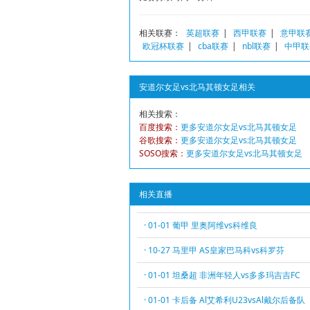
相关联赛：
英超联赛
|
西甲联赛
|
意甲联
欧冠杯联赛
|
cba联赛
|
nbl联赛
|
中甲联
安道尔女足vs北马其顿女足相关
相关搜索：
百度搜索：
更多安道尔女足vs北马其顿女足
谷歌搜索：
更多安道尔女足vs北马其顿女足
SOSO搜索：
更多安道尔女足vs北马其顿女足
相关直播
· 01-01 葡甲 里奥阿维vs科维良
· 10-27 马里甲 AS皇家巴马科vs科罗芬
· 01-01 坦桑超 非洲年轻人vs多多玛吉吉FC
· 01-01 卡后备 Al艾希利U23vsAl戴尔后备队