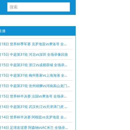
直播
12月18日 世界杯季军赛 克罗地亚vs摩洛哥 全场录像回放
月15日 中超第31轮 河北vs深圳 全场录像回放
12月15日 中超第31轮 浙江vs成都蓉城 全场录像回放
12月15日 中超第31轮 梅州客家vs上海海港 全场录像回放
12月15日 中超第31轮 沧州雄狮vs河南嵩山龙门 全场录像回放
12月15日 世界杯半决赛 法国vs摩洛哥 全场录像回放
12月14日 中超第31轮 武汉长江vs天津津门虎 全场录像回放
12月14日 世界杯半决赛 阿根廷vs克罗地亚 全场录像回放
12月14日 足球友谊赛 阿森纳vsAC米兰 全场录像回放