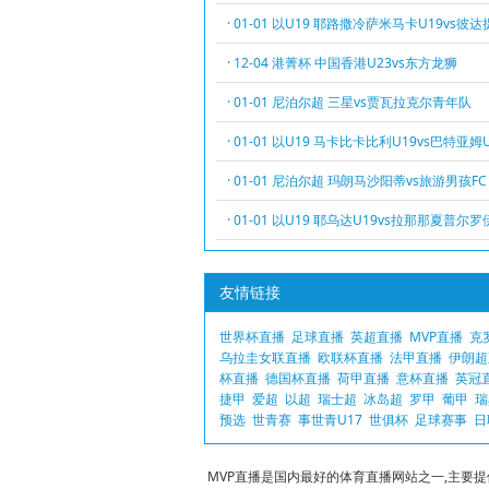
· 01-01 以U19 耶路撒冷萨米马卡U19vs
· 12-04 港菁杯 中国香港U23vs东方龙狮
· 01-01 尼泊尔超 三星vs贾瓦拉克尔青年队
· 01-01 以U19 马卡比卡比利U19vs巴特亚姆
· 01-01 尼泊尔超 玛朗马沙阳蒂vs旅游男孩FC
· 01-01 以U19 耶乌达U19vs拉那那夏普尔罗
友情链接
世界杯直播
足球直播
英超直播
MVP直播
克
乌拉圭女联直播
欧联杯直播
法甲直播
伊朗超
杯直播
德国杯直播
荷甲直播
意杯直播
英冠
捷甲
爱超
以超
瑞士超
冰岛超
罗甲
葡甲
瑞
预选
世青赛
事世青U17
世俱杯
足球赛事
日
MVP直播是国内最好的体育直播网站之一,主要提