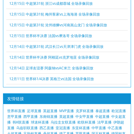
12月15日 中超第31轮 浙江vs成都蓉城 全场录像回放
12月15日 中超第31轮 梅州客家vs上海海港 全场录像回放
12月15日 中超第31轮 沧州雄狮vs河南嵩山龙门 全场录像回放
12月15日 世界杯半决赛 法国vs摩洛哥 全场录像回放
12月14日 中超第31轮 武汉长江vs天津津门虎 全场录像回放
12月14日 世界杯半决赛 阿根廷vs克罗地亚 全场录像回放
12月14日 足球友谊赛 阿森纳vsAC米兰 全场录像回放
12月11日 世界杯1/4决赛 英格兰vs法国 全场录像回放
友情链接
世界杯直播
足球直播
英超直播
MVP直播
克罗杯直播
泰超直播
欧冠直播
意甲直播
西甲直播
东南锦直播
英超直播
中女甲直播
中超直播
中女超直
播
韩K联直播
球迷杯直播
乌拉圭女联直播
欧联杯直播
法甲直播
伊朗超
直播
乌兹职联直播
西乙直播
亚冠直播
东亚杯直播
中甲直播
中乙直播
土超直播
足协杯直播
丹超直播
德乙直播
英甲直播
国王杯直播
德国杯直