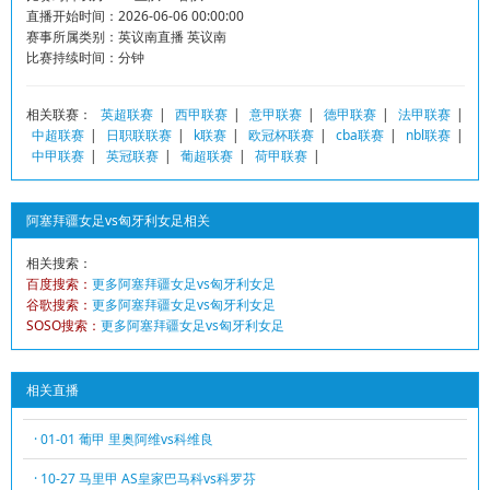
直播开始时间：2026-06-06 00:00:00
赛事所属类别：英议南直播 英议南
比赛持续时间：分钟
相关联赛：
英超联赛
|
西甲联赛
|
意甲联赛
|
德甲联赛
|
法甲联赛
|
中超联赛
|
日职联联赛
|
k联赛
|
欧冠杯联赛
|
cba联赛
|
nbl联赛
|
中甲联赛
|
英冠联赛
|
葡超联赛
|
荷甲联赛
|
阿塞拜疆女足vs匈牙利女足相关
相关搜索：
百度搜索：
更多阿塞拜疆女足vs匈牙利女足
谷歌搜索：
更多阿塞拜疆女足vs匈牙利女足
SOSO搜索：
更多阿塞拜疆女足vs匈牙利女足
相关直播
· 01-01 葡甲 里奥阿维vs科维良
· 10-27 马里甲 AS皇家巴马科vs科罗芬