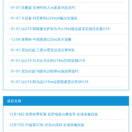
· 01-01 坦桑超 非洲年轻人vs多多玛吉吉FC
· 01-01 卡后备 Al艾希利U23vsAl戴尔后备队
· 01-01 以U19 耶路撒冷萨米马卡U19vs彼达提克瓦纳汉史曼U19
· 12-04 港菁杯 中国香港U23vs东方龙狮
· 01-01 尼泊尔超 三星vs贾瓦拉克尔青年队
· 01-01 以U19 马卡比卡比利U19vs巴特亚姆U19
· 01-01 尼泊尔超 玛朗马沙阳蒂vs旅游男孩FC
· 01-01 以U19 耶乌达U19vs拉那那夏普尔罗伊U19
最新直播
12月18日 世界杯季军赛 克罗地亚vs摩洛哥 全场录像回放
12月15日 中超第31轮 河北vs深圳 全场录像回放