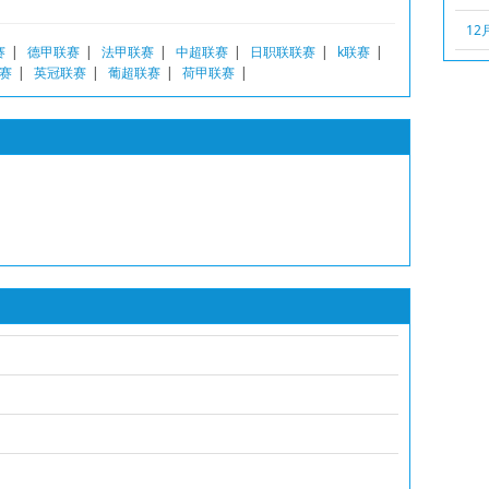
赛
|
德甲联赛
|
法甲联赛
|
中超联赛
|
日职联联赛
|
k联赛
|
赛
|
英冠联赛
|
葡超联赛
|
荷甲联赛
|