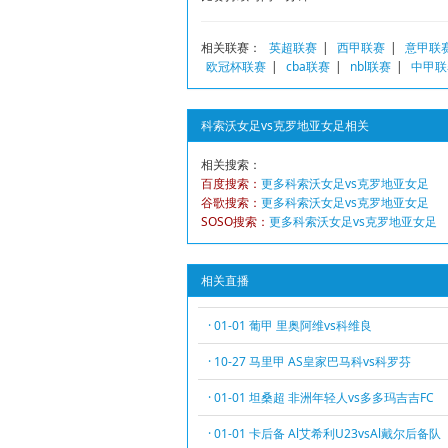
相关联赛：
英超联赛
|
西甲联赛
|
意甲联
欧冠杯联赛
|
cba联赛
|
nbl联赛
|
中甲联
科索沃女足vs克罗地亚女足相关
相关搜索：
百度搜索：
更多科索沃女足vs克罗地亚女足
谷歌搜索：
更多科索沃女足vs克罗地亚女足
SOSO搜索：
更多科索沃女足vs克罗地亚女足
相关直播
· 01-01 葡甲 里奥阿维vs科维良
· 10-27 马里甲 AS皇家巴马科vs科罗芬
· 01-01 坦桑超 非洲年轻人vs多多玛吉吉FC
· 01-01 卡后备 Al艾希利U23vsAl戴尔后备队