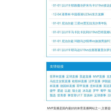
· 01-01 以U19 耶路撒冷萨米马卡U19vs
· 12-04 港菁杯 中国香港U23vs东方龙狮
· 01-01 尼泊尔超 三星vs贾瓦拉克尔青年队
· 01-01 以U19 马卡比卡比利U19vs巴特亚姆
· 01-01 尼泊尔超 玛朗马沙阳蒂vs旅游男孩FC
· 01-01 以U19 耶乌达U19vs拉那那夏普尔罗
友情链接
世界杯直播
足球直播
英超直播
MVP直播
克
乌拉圭女联直播
欧联杯直播
法甲直播
伊朗超
杯直播
德国杯直播
荷甲直播
意杯直播
英冠
捷甲
爱超
以超
瑞士超
冰岛超
罗甲
葡甲
瑞
预选
世青赛
事世青U17
世俱杯
足球赛事
日
MVP直播是国内最好的体育直播网站之一,主要提