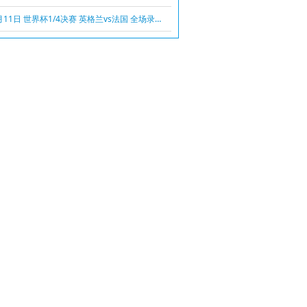
12月11日 世界杯1/4决赛 英格兰vs法国 全场录像回放