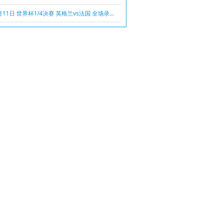
12月11日 世界杯1/4决赛 英格兰vs法国 全场录像回放