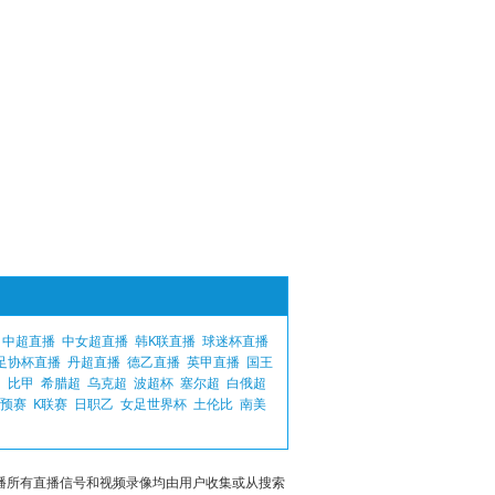
中超直播
中女超直播
韩K联直播
球迷杯直播
足协杯直播
丹超直播
德乙直播
英甲直播
国王
乙
比甲
希腊超
乌克超
波超杯
塞尔超
白俄超
预赛
K联赛
日职乙
女足世界杯
土伦比
南美
P直播所有直播信号和视频录像均由用户收集或从搜索