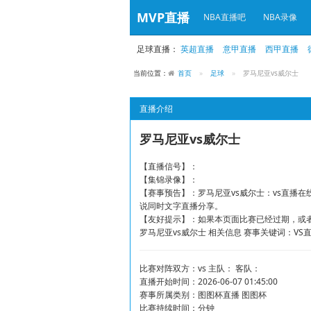
MVP直播
NBA直播吧
NBA录像
足球直播：
英超直播
意甲直播
西甲直播
当前位置：
首页
足球
罗马尼亚vs威尔士
直播介绍
罗马尼亚vs威尔士
【直播信号】：
【集锦录像】：
【赛事预告】：罗马尼亚vs威尔士：vs直播在
说同时文字直播分享。
【友好提示】：如果本页面比赛已经过期，或
罗马尼亚vs威尔士 相关信息 赛事关键词：VS
比赛对阵双方：vs 主队： 客队：
直播开始时间：2026-06-07 01:45:00
赛事所属类别：图图杯直播 图图杯
比赛持续时间：分钟