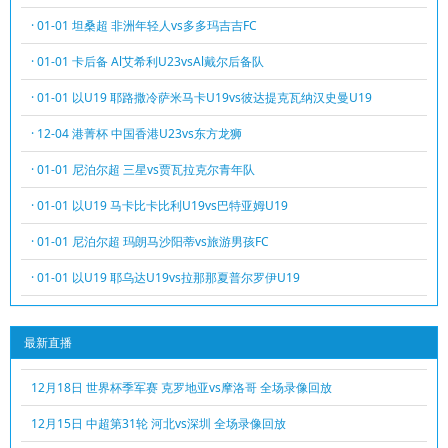
· 01-01 坦桑超 非洲年轻人vs多多玛吉吉FC
· 01-01 卡后备 Al艾希利U23vsAl戴尔后备队
· 01-01 以U19 耶路撒冷萨米马卡U19vs彼达提克瓦纳汉史曼U19
· 12-04 港菁杯 中国香港U23vs东方龙狮
· 01-01 尼泊尔超 三星vs贾瓦拉克尔青年队
· 01-01 以U19 马卡比卡比利U19vs巴特亚姆U19
· 01-01 尼泊尔超 玛朗马沙阳蒂vs旅游男孩FC
· 01-01 以U19 耶乌达U19vs拉那那夏普尔罗伊U19
最新直播
12月18日 世界杯季军赛 克罗地亚vs摩洛哥 全场录像回放
12月15日 中超第31轮 河北vs深圳 全场录像回放