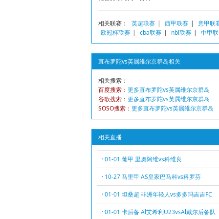
相关联赛：
英超联赛
|
西甲联赛
|
意甲联
欧冠杯联赛
|
cba联赛
|
nbl联赛
|
中甲联
直布罗陀vs英属维尔京群岛相关
相关搜索：
百度搜索：
更多直布罗陀vs英属维尔京群岛
谷歌搜索：
更多直布罗陀vs英属维尔京群岛
SOSO搜索：
更多直布罗陀vs英属维尔京群岛
相关直播
· 01-01 葡甲 里奥阿维vs科维良
· 10-27 马里甲 AS皇家巴马科vs科罗芬
· 01-01 坦桑超 非洲年轻人vs多多玛吉吉FC
· 01-01 卡后备 Al艾希利U23vsAl戴尔后备队