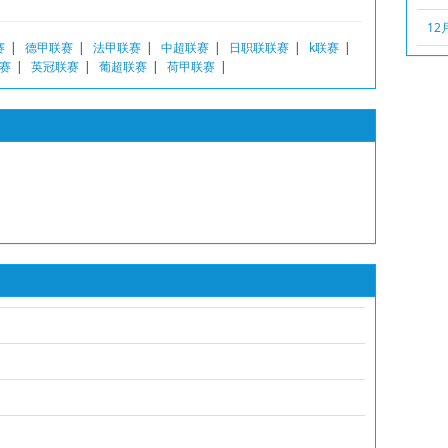
赛
|
德甲联赛
|
法甲联赛
|
中超联赛
|
日职联联赛
|
k联赛
|
赛
|
英冠联赛
|
葡超联赛
|
荷甲联赛
|