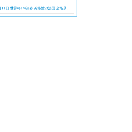
12月11日 世界杯1/4决赛 英格兰vs法国 全场录像回放