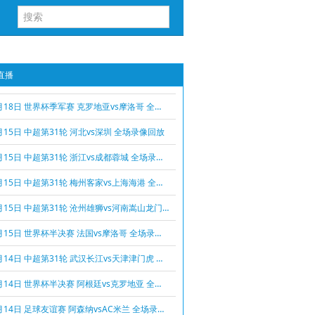
直播
12月18日 世界杯季军赛 克罗地亚vs摩洛哥 全场录像回放
月15日 中超第31轮 河北vs深圳 全场录像回放
12月15日 中超第31轮 浙江vs成都蓉城 全场录像回放
12月15日 中超第31轮 梅州客家vs上海海港 全场录像回放
12月15日 中超第31轮 沧州雄狮vs河南嵩山龙门 全场录像回放
12月15日 世界杯半决赛 法国vs摩洛哥 全场录像回放
12月14日 中超第31轮 武汉长江vs天津津门虎 全场录像回放
12月14日 世界杯半决赛 阿根廷vs克罗地亚 全场录像回放
12月14日 足球友谊赛 阿森纳vsAC米兰 全场录像回放