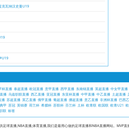
彼达提克瓦纳汉史曼U19
U19
伊U19
罗杯直播
泰超直播
欧冠直播
意甲直播
西甲直播
东南锦直播
英超直播
中女甲直播
直播
乌兹职联直播
西乙直播
亚冠直播
东亚杯直播
中甲直播
中乙直播
土超直播
直播
苏超直播
英乙直播
俄甲直播
葡超直播
挪超直播
意乙直播
非洲杯直播
巴西
典甲
苏冠
英锦赛
荷兰杯
希腊杯
苏联杯
芬兰杯
土杯
欧青联
欧国联
欧青U21
欧
职联
标签
供足球直播,NBA直播,体育直播,我们是最用心做的足球直播和NBA直播网站。MV