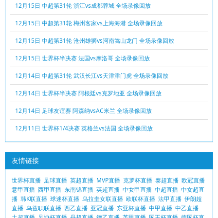
12月15日 中超第31轮 浙江vs成都蓉城 全场录像回放
12月15日 中超第31轮 梅州客家vs上海海港 全场录像回放
12月15日 中超第31轮 沧州雄狮vs河南嵩山龙门 全场录像回放
12月15日 世界杯半决赛 法国vs摩洛哥 全场录像回放
12月14日 中超第31轮 武汉长江vs天津津门虎 全场录像回放
12月14日 世界杯半决赛 阿根廷vs克罗地亚 全场录像回放
12月14日 足球友谊赛 阿森纳vsAC米兰 全场录像回放
12月11日 世界杯1/4决赛 英格兰vs法国 全场录像回放
友情链接
世界杯直播
足球直播
英超直播
MVP直播
克罗杯直播
泰超直播
欧冠直播
意甲直播
西甲直播
东南锦直播
英超直播
中女甲直播
中超直播
中女超直
播
韩K联直播
球迷杯直播
乌拉圭女联直播
欧联杯直播
法甲直播
伊朗超
直播
乌兹职联直播
西乙直播
亚冠直播
东亚杯直播
中甲直播
中乙直播
土超直播
足协杯直播
丹超直播
德乙直播
英甲直播
国王杯直播
德国杯直