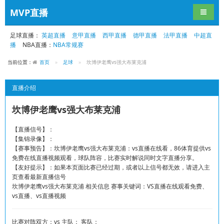
MVP直播
导航切
足球直播：
英超直播
意甲直播
西甲直播
德甲直播
法甲直播
中超直
播
NBA直播：
NBA常规赛
当前位置：
首页
足球
坎博伊老鹰vs强大布莱克浦
直播介绍
坎博伊老鹰vs强大布莱克浦
【直播信号】：
【集锦录像】：
【赛事预告】：坎博伊老鹰vs强大布莱克浦：vs直播在线看，86体育提供vs
免费在线直播视频观看，球队阵容，比赛实时解说同时文字直播分享。
【友好提示】：如果本页面比赛已经过期，或者以上信号都无效，请进入主
页查看最新直播信号
坎博伊老鹰vs强大布莱克浦 相关信息 赛事关键词：VS直播在线观看免费、
vs直播、vs直播视频
比赛对阵双方：vs 主队： 客队：