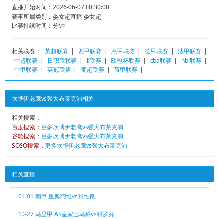
直播开始时间：2026-06-07 00:30:00
赛事所属类别：委女超直播 委女超
比赛持续时间：分钟
相关联赛：
英超联赛
|
西甲联赛
|
意甲联赛
|
德甲联赛
|
法甲联赛
|
中超联赛
|
日职联联赛
|
k联赛
|
欧冠杯联赛
|
cba联赛
|
nbl联赛
|
中甲联赛
|
英冠联赛
|
葡超联赛
|
荷甲联赛
|
坎博伊老鹰vs强大布莱克浦相关
相关搜索：
百度搜索：
更多坎博伊老鹰vs强大布莱克浦
谷歌搜索：
更多坎博伊老鹰vs强大布莱克浦
SOSO搜索：
更多坎博伊老鹰vs强大布莱克浦
相关直播
· 01-01 葡甲 里奥阿维vs科维良
· 10-27 马里甲 AS皇家巴马科vs科罗芬