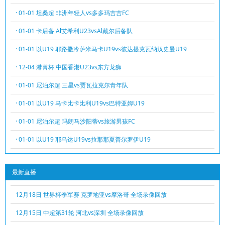
· 01-01 坦桑超 非洲年轻人vs多多玛吉吉FC
· 01-01 卡后备 Al艾希利U23vsAl戴尔后备队
· 01-01 以U19 耶路撒冷萨米马卡U19vs彼达提克瓦纳汉史曼U19
· 12-04 港菁杯 中国香港U23vs东方龙狮
· 01-01 尼泊尔超 三星vs贾瓦拉克尔青年队
· 01-01 以U19 马卡比卡比利U19vs巴特亚姆U19
· 01-01 尼泊尔超 玛朗马沙阳蒂vs旅游男孩FC
· 01-01 以U19 耶乌达U19vs拉那那夏普尔罗伊U19
最新直播
12月18日 世界杯季军赛 克罗地亚vs摩洛哥 全场录像回放
12月15日 中超第31轮 河北vs深圳 全场录像回放