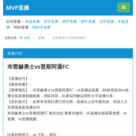
MVP直播
导航切
足球直播：
英超直播
意甲直播
西甲直播
德甲直播
法甲直播
中超直
播
NBA直播：
NBA常规赛
当前位置：
首页
足球
布雷赫勇士vs普斯阿通FC
直播介绍
布雷赫勇士vs普斯阿通FC
【直播信号】：
【集锦录像】：
【赛事预告】：布雷赫勇士vs普斯阿通FC：vs直播在线看，86体育提供vs免
费在线直播视频观看，球队阵容，比赛实时解说同时文字直播分享。
【友好提示】：如果本页面比赛已经过期，或者以上信号都无效，请进入主
页查看最新直播信号
布雷赫勇士vs普斯阿通FC 相关信息 赛事关键词：VS直播在线观看免费、vs
直播、vs直播视频
比赛对阵双方：vs 主队： 客队：