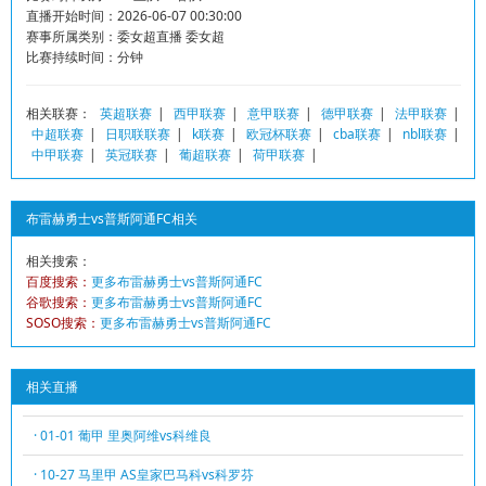
直播开始时间：2026-06-07 00:30:00
赛事所属类别：委女超直播 委女超
比赛持续时间：分钟
相关联赛：
英超联赛
|
西甲联赛
|
意甲联赛
|
德甲联赛
|
法甲联赛
|
中超联赛
|
日职联联赛
|
k联赛
|
欧冠杯联赛
|
cba联赛
|
nbl联赛
|
中甲联赛
|
英冠联赛
|
葡超联赛
|
荷甲联赛
|
布雷赫勇士vs普斯阿通FC相关
相关搜索：
百度搜索：
更多布雷赫勇士vs普斯阿通FC
谷歌搜索：
更多布雷赫勇士vs普斯阿通FC
SOSO搜索：
更多布雷赫勇士vs普斯阿通FC
相关直播
· 01-01 葡甲 里奥阿维vs科维良
· 10-27 马里甲 AS皇家巴马科vs科罗芬