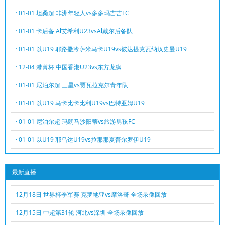
· 01-01 坦桑超 非洲年轻人vs多多玛吉吉FC
· 01-01 卡后备 Al艾希利U23vsAl戴尔后备队
· 01-01 以U19 耶路撒冷萨米马卡U19vs彼达提克瓦纳汉史曼U19
· 12-04 港菁杯 中国香港U23vs东方龙狮
· 01-01 尼泊尔超 三星vs贾瓦拉克尔青年队
· 01-01 以U19 马卡比卡比利U19vs巴特亚姆U19
· 01-01 尼泊尔超 玛朗马沙阳蒂vs旅游男孩FC
· 01-01 以U19 耶乌达U19vs拉那那夏普尔罗伊U19
最新直播
12月18日 世界杯季军赛 克罗地亚vs摩洛哥 全场录像回放
12月15日 中超第31轮 河北vs深圳 全场录像回放