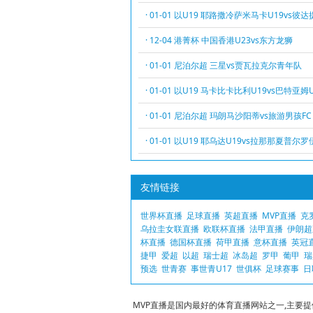
· 01-01 以U19 耶路撒冷萨米马卡U19vs
· 12-04 港菁杯 中国香港U23vs东方龙狮
· 01-01 尼泊尔超 三星vs贾瓦拉克尔青年队
· 01-01 以U19 马卡比卡比利U19vs巴特亚姆
· 01-01 尼泊尔超 玛朗马沙阳蒂vs旅游男孩FC
· 01-01 以U19 耶乌达U19vs拉那那夏普尔罗
友情链接
世界杯直播
足球直播
英超直播
MVP直播
克
乌拉圭女联直播
欧联杯直播
法甲直播
伊朗超
杯直播
德国杯直播
荷甲直播
意杯直播
英冠
捷甲
爱超
以超
瑞士超
冰岛超
罗甲
葡甲
瑞
预选
世青赛
事世青U17
世俱杯
足球赛事
日
MVP直播是国内最好的体育直播网站之一,主要提