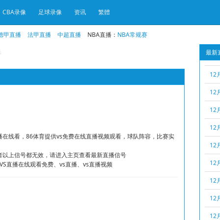
CBA录像
足球录像
资讯
繁體
德甲直播
法甲直播
中超直播
NBA直播：
NBA常规赛
最新
星
12
播在线看，86体育提供vs免费在线直播视频观看，球队阵容，比赛实
者以上信号都无效，请进入主页查看最新直播信号
VS直播在线观看免费、vs直播、vs直播视频