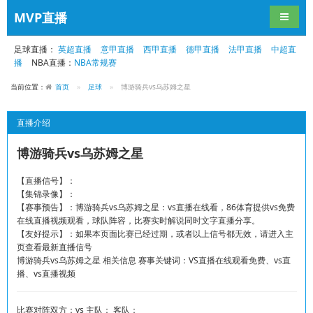
MVP直播
导航切
足球直播：
英超直播
意甲直播
西甲直播
德甲直播
法甲直播
中超直
播
NBA直播：
NBA常规赛
当前位置：
首页
足球
博游骑兵vs乌苏姆之星
直播介绍
博游骑兵vs乌苏姆之星
【直播信号】：
【集锦录像】：
【赛事预告】：博游骑兵vs乌苏姆之星：vs直播在线看，86体育提供vs免费
在线直播视频观看，球队阵容，比赛实时解说同时文字直播分享。
【友好提示】：如果本页面比赛已经过期，或者以上信号都无效，请进入主
页查看最新直播信号
博游骑兵vs乌苏姆之星 相关信息 赛事关键词：VS直播在线观看免费、vs直
播、vs直播视频
比赛对阵双方：vs 主队： 客队：