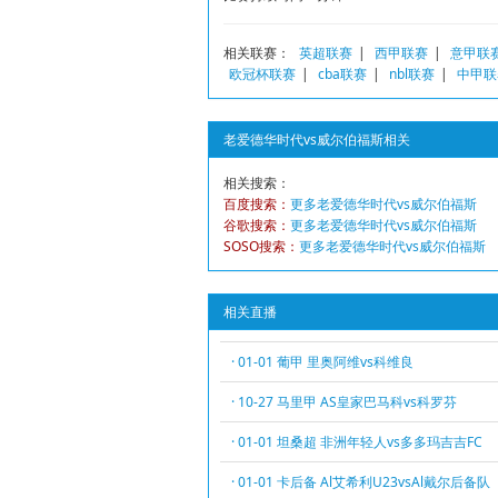
相关联赛：
英超联赛
|
西甲联赛
|
意甲联
欧冠杯联赛
|
cba联赛
|
nbl联赛
|
中甲联
老爱德华时代vs威尔伯福斯相关
相关搜索：
百度搜索：
更多老爱德华时代vs威尔伯福斯
谷歌搜索：
更多老爱德华时代vs威尔伯福斯
SOSO搜索：
更多老爱德华时代vs威尔伯福斯
相关直播
· 01-01 葡甲 里奥阿维vs科维良
· 10-27 马里甲 AS皇家巴马科vs科罗芬
· 01-01 坦桑超 非洲年轻人vs多多玛吉吉FC
· 01-01 卡后备 Al艾希利U23vsAl戴尔后备队