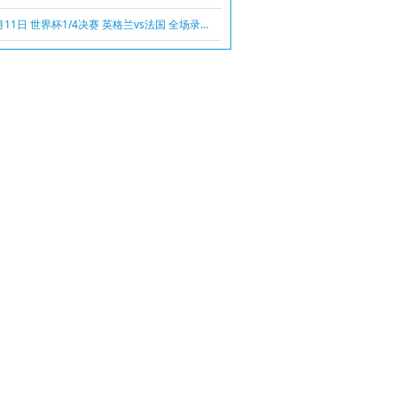
12月11日 世界杯1/4决赛 英格兰vs法国 全场录像回放