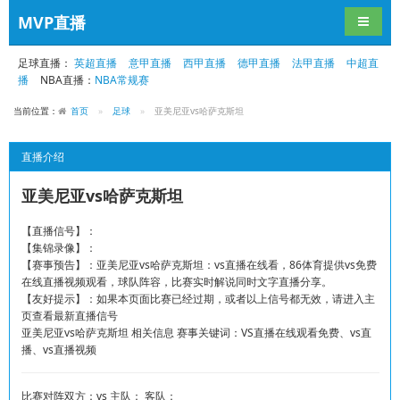
MVP直播
导航切
足球直播：
英超直播
意甲直播
西甲直播
德甲直播
法甲直播
中超直
播
NBA直播：
NBA常规赛
当前位置：
首页
足球
亚美尼亚vs哈萨克斯坦
直播介绍
亚美尼亚vs哈萨克斯坦
【直播信号】：
【集锦录像】：
【赛事预告】：亚美尼亚vs哈萨克斯坦：vs直播在线看，86体育提供vs免费
在线直播视频观看，球队阵容，比赛实时解说同时文字直播分享。
【友好提示】：如果本页面比赛已经过期，或者以上信号都无效，请进入主
页查看最新直播信号
亚美尼亚vs哈萨克斯坦 相关信息 赛事关键词：VS直播在线观看免费、vs直
播、vs直播视频
比赛对阵双方：vs 主队： 客队：