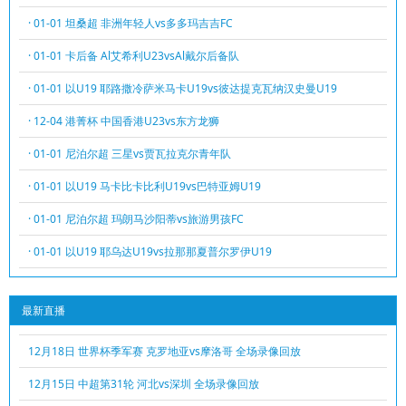
· 01-01 坦桑超 非洲年轻人vs多多玛吉吉FC
· 01-01 卡后备 Al艾希利U23vsAl戴尔后备队
· 01-01 以U19 耶路撒冷萨米马卡U19vs彼达提克瓦纳汉史曼U19
· 12-04 港菁杯 中国香港U23vs东方龙狮
· 01-01 尼泊尔超 三星vs贾瓦拉克尔青年队
· 01-01 以U19 马卡比卡比利U19vs巴特亚姆U19
· 01-01 尼泊尔超 玛朗马沙阳蒂vs旅游男孩FC
· 01-01 以U19 耶乌达U19vs拉那那夏普尔罗伊U19
最新直播
12月18日 世界杯季军赛 克罗地亚vs摩洛哥 全场录像回放
12月15日 中超第31轮 河北vs深圳 全场录像回放