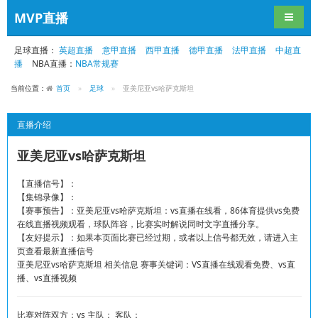
MVP直播
导航切
足球直播：
英超直播
意甲直播
西甲直播
德甲直播
法甲直播
中超直
播
NBA直播：
NBA常规赛
当前位置：
首页
足球
亚美尼亚vs哈萨克斯坦
直播介绍
亚美尼亚vs哈萨克斯坦
【直播信号】：
【集锦录像】：
【赛事预告】：亚美尼亚vs哈萨克斯坦：vs直播在线看，86体育提供vs免费
在线直播视频观看，球队阵容，比赛实时解说同时文字直播分享。
【友好提示】：如果本页面比赛已经过期，或者以上信号都无效，请进入主
页查看最新直播信号
亚美尼亚vs哈萨克斯坦 相关信息 赛事关键词：VS直播在线观看免费、vs直
播、vs直播视频
比赛对阵双方：vs 主队： 客队：