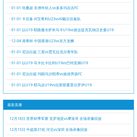
· 01-01 坦桑超 非洲年轻人vs多多玛吉吉FC
· 01-01 卡后备 Al艾希利U23vsAl戴尔后备队
· 01-01 以U19 耶路撒冷萨米马卡U19vs彼达提克瓦纳汉史曼U19
· 12-04 港菁杯 中国香港U23vs东方龙狮
· 01-01 尼泊尔超 三星vs贾瓦拉克尔青年队
· 01-01 以U19 马卡比卡比利U19vs巴特亚姆U19
· 01-01 尼泊尔超 玛朗马沙阳蒂vs旅游男孩FC
· 01-01 以U19 耶乌达U19vs拉那那夏普尔罗伊U19
最新直播
12月18日 世界杯季军赛 克罗地亚vs摩洛哥 全场录像回放
12月15日 中超第31轮 河北vs深圳 全场录像回放