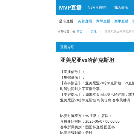
MVP直播
NBA直播吧
NBA录像
足球直播：
英超直播
意甲直播
西甲直播
当前位置：
首页
足球
亚美尼亚vs哈萨克斯
直播介绍
亚美尼亚vs哈萨克斯坦
【直播信号】：
【集锦录像】：
【赛事预告】：亚美尼亚vs哈萨克斯坦：vs直
时解说同时文字直播分享。
【友好提示】：如果本页面比赛已经过期，或
亚美尼亚vs哈萨克斯坦 相关信息 赛事关键词：
比赛对阵双方：vs 主队： 客队：
直播开始时间：2026-06-07 00:00:00
赛事所属类别：图图杯直播 图图杯
比赛持续时间：分钟