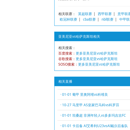
相关联赛：
英超联赛
|
西甲联赛
|
意甲联
欧冠杯联赛
|
cba联赛
|
nbl联赛
|
中甲联
亚美尼亚vs哈萨克斯坦相关
相关搜索：
百度搜索：
更多亚美尼亚vs哈萨克斯坦
谷歌搜索：
更多亚美尼亚vs哈萨克斯坦
SOSO搜索：
更多亚美尼亚vs哈萨克斯坦
相关直播
· 01-01 葡甲 里奥阿维vs科维良
· 10-27 马里甲 AS皇家巴马科vs科罗芬
· 01-01 坦桑超 非洲年轻人vs多多玛吉吉FC
· 01-01 卡后备 Al艾希利U23vsAl戴尔后备队