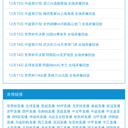
12月15日 中超第31轮 浙江vs成都蓉城 全场录像回放
12月15日 中超第31轮 梅州客家vs上海海港 全场录像回放
12月15日 中超第31轮 沧州雄狮vs河南嵩山龙门 全场录像回放
12月15日 世界杯半决赛 法国vs摩洛哥 全场录像回放
12月14日 中超第31轮 武汉长江vs天津津门虎 全场录像回放
12月14日 世界杯半决赛 阿根廷vs克罗地亚 全场录像回放
12月14日 足球友谊赛 阿森纳vsAC米兰 全场录像回放
12月11日 世界杯1/4决赛 英格兰vs法国 全场录像回放
友情链接
世界杯直播
足球直播
英超直播
MVP直播
克罗杯直播
泰超直播
欧冠直播
意甲直播
西甲直播
东南锦直播
英超直播
中女甲直播
中超直播
中女超直
播
韩K联直播
球迷杯直播
乌拉圭女联直播
欧联杯直播
法甲直播
伊朗超
直播
乌兹职联直播
西乙直播
亚冠直播
东亚杯直播
中甲直播
中乙直播
土超直播
足协杯直播
丹超直播
德乙直播
英甲直播
国王杯直播
德国杯直