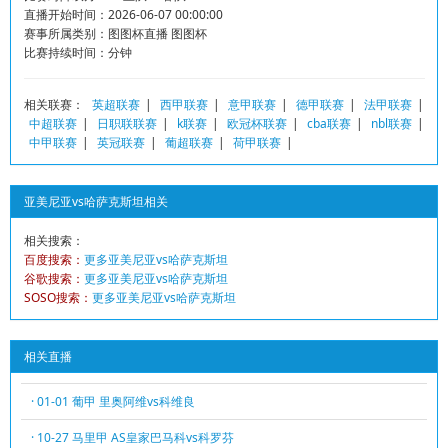
直播开始时间：2026-06-07 00:00:00
赛事所属类别：图图杯直播 图图杯
比赛持续时间：分钟
相关联赛：
英超联赛
|
西甲联赛
|
意甲联赛
|
德甲联赛
|
法甲联赛
|
中超联赛
|
日职联联赛
|
k联赛
|
欧冠杯联赛
|
cba联赛
|
nbl联赛
|
中甲联赛
|
英冠联赛
|
葡超联赛
|
荷甲联赛
|
亚美尼亚vs哈萨克斯坦相关
相关搜索：
百度搜索：
更多亚美尼亚vs哈萨克斯坦
谷歌搜索：
更多亚美尼亚vs哈萨克斯坦
SOSO搜索：
更多亚美尼亚vs哈萨克斯坦
相关直播
· 01-01 葡甲 里奥阿维vs科维良
· 10-27 马里甲 AS皇家巴马科vs科罗芬