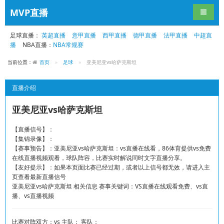
MVP直播
导航切
足球直播：
英超直播
意甲直播
西甲直播
德甲直播
法甲直播
中超直
播
NBA直播：
NBA常规赛
当前位置：
首页
足球
亚美尼亚vs哈萨克斯坦
直播介绍
亚美尼亚vs哈萨克斯坦
【直播信号】：
【集锦录像】：
【赛事预告】：亚美尼亚vs哈萨克斯坦：vs直播在线看，86体育提供vs免费
在线直播视频观看，球队阵容，比赛实时解说同时文字直播分享。
【友好提示】：如果本页面比赛已经过期，或者以上信号都无效，请进入主
页查看最新直播信号
亚美尼亚vs哈萨克斯坦 相关信息 赛事关键词：VS直播在线观看免费、vs直
播、vs直播视频
比赛对阵双方：vs 主队： 客队：