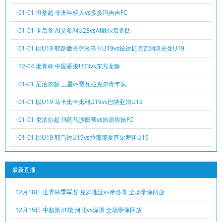
· 01-01 坦桑超 非洲年轻人vs多多玛吉吉FC
· 01-01 卡后备 Al艾希利U23vsAl戴尔后备队
· 01-01 以U19 耶路撒冷萨米马卡U19vs彼达提克瓦纳汉史曼U19
· 12-04 港菁杯 中国香港U23vs东方龙狮
· 01-01 尼泊尔超 三星vs贾瓦拉克尔青年队
· 01-01 以U19 马卡比卡比利U19vs巴特亚姆U19
· 01-01 尼泊尔超 玛朗马沙阳蒂vs旅游男孩FC
· 01-01 以U19 耶乌达U19vs拉那那夏普尔罗伊U19
最新直播
12月18日 世界杯季军赛 克罗地亚vs摩洛哥 全场录像回放
12月15日 中超第31轮 河北vs深圳 全场录像回放