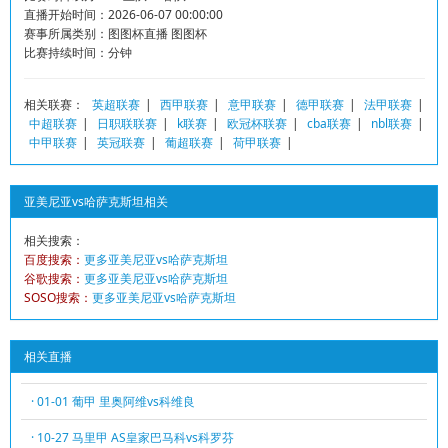
直播开始时间：2026-06-07 00:00:00
赛事所属类别：图图杯直播 图图杯
比赛持续时间：分钟
相关联赛：
英超联赛
|
西甲联赛
|
意甲联赛
|
德甲联赛
|
法甲联赛
|
中超联赛
|
日职联联赛
|
k联赛
|
欧冠杯联赛
|
cba联赛
|
nbl联赛
|
中甲联赛
|
英冠联赛
|
葡超联赛
|
荷甲联赛
|
亚美尼亚vs哈萨克斯坦相关
相关搜索：
百度搜索：
更多亚美尼亚vs哈萨克斯坦
谷歌搜索：
更多亚美尼亚vs哈萨克斯坦
SOSO搜索：
更多亚美尼亚vs哈萨克斯坦
相关直播
· 01-01 葡甲 里奥阿维vs科维良
· 10-27 马里甲 AS皇家巴马科vs科罗芬