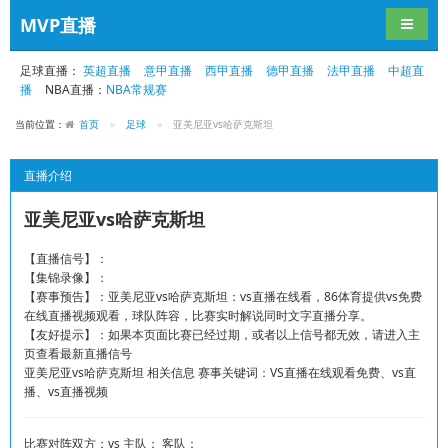
MVP直播
导航切
足球直播：
英超直播
意甲直播
西甲直播
德甲直播
法甲直播
中超直
播
NBA直播：
NBA常规赛
当前位置：
首页
足球
亚美尼亚vs哈萨克斯坦
直播介绍
亚美尼亚vs哈萨克斯坦
【直播信号】：
【集锦录像】：
【赛事预告】：亚美尼亚vs哈萨克斯坦：vs直播在线看，86体育提供vs免费
在线直播视频观看，球队阵容，比赛实时解说同时文字直播分享。
【友好提示】：如果本页面比赛已经过期，或者以上信号都无效，请进入主
页查看最新直播信号
亚美尼亚vs哈萨克斯坦 相关信息 赛事关键词：VS直播在线观看免费、vs直
播、vs直播视频
比赛对阵双方：vs 主队： 客队：