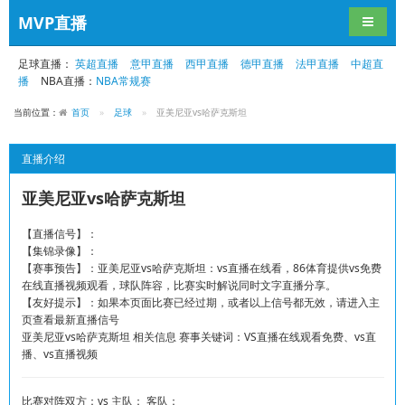
MVP直播
导航切
足球直播：
英超直播
意甲直播
西甲直播
德甲直播
法甲直播
中超直
播
NBA直播：
NBA常规赛
当前位置：
首页
足球
亚美尼亚vs哈萨克斯坦
直播介绍
亚美尼亚vs哈萨克斯坦
【直播信号】：
【集锦录像】：
【赛事预告】：亚美尼亚vs哈萨克斯坦：vs直播在线看，86体育提供vs免费
在线直播视频观看，球队阵容，比赛实时解说同时文字直播分享。
【友好提示】：如果本页面比赛已经过期，或者以上信号都无效，请进入主
页查看最新直播信号
亚美尼亚vs哈萨克斯坦 相关信息 赛事关键词：VS直播在线观看免费、vs直
播、vs直播视频
比赛对阵双方：vs 主队： 客队：