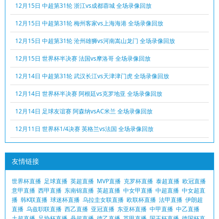
12月15日 中超第31轮 浙江vs成都蓉城 全场录像回放
12月15日 中超第31轮 梅州客家vs上海海港 全场录像回放
12月15日 中超第31轮 沧州雄狮vs河南嵩山龙门 全场录像回放
12月15日 世界杯半决赛 法国vs摩洛哥 全场录像回放
12月14日 中超第31轮 武汉长江vs天津津门虎 全场录像回放
12月14日 世界杯半决赛 阿根廷vs克罗地亚 全场录像回放
12月14日 足球友谊赛 阿森纳vsAC米兰 全场录像回放
12月11日 世界杯1/4决赛 英格兰vs法国 全场录像回放
友情链接
世界杯直播
足球直播
英超直播
MVP直播
克罗杯直播
泰超直播
欧冠直播
意甲直播
西甲直播
东南锦直播
英超直播
中女甲直播
中超直播
中女超直
播
韩K联直播
球迷杯直播
乌拉圭女联直播
欧联杯直播
法甲直播
伊朗超
直播
乌兹职联直播
西乙直播
亚冠直播
东亚杯直播
中甲直播
中乙直播
土超直播
足协杯直播
丹超直播
德乙直播
英甲直播
国王杯直播
德国杯直