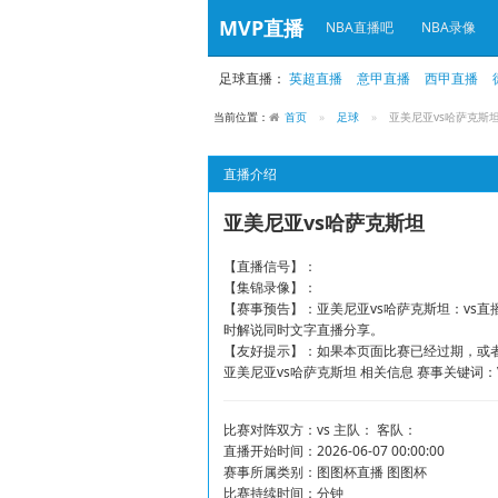
MVP直播
NBA直播吧
NBA录像
足球直播：
英超直播
意甲直播
西甲直播
当前位置：
首页
足球
亚美尼亚vs哈萨克斯
直播介绍
亚美尼亚vs哈萨克斯坦
【直播信号】：
【集锦录像】：
【赛事预告】：亚美尼亚vs哈萨克斯坦：vs直
时解说同时文字直播分享。
【友好提示】：如果本页面比赛已经过期，或
亚美尼亚vs哈萨克斯坦 相关信息 赛事关键词：
比赛对阵双方：vs 主队： 客队：
直播开始时间：2026-06-07 00:00:00
赛事所属类别：图图杯直播 图图杯
比赛持续时间：分钟