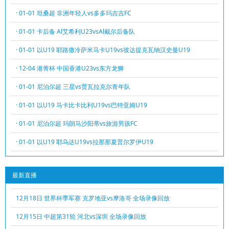
· 01-01 坦桑超 非洲年轻人vs多多玛吉吉FC
· 01-01 卡后备 Al艾希利U23vsAl戴尔后备队
· 01-01 以U19 耶路撒冷萨米马卡U19vs彼达提克瓦纳汉史曼U19
· 12-04 港菁杯 中国香港U23vs东方龙狮
· 01-01 尼泊尔超 三星vs贾瓦拉克尔青年队
· 01-01 以U19 马卡比卡比利U19vs巴特亚姆U19
· 01-01 尼泊尔超 玛朗马沙阳蒂vs旅游男孩FC
· 01-01 以U19 耶乌达U19vs拉那那夏普尔罗伊U19
最新直播
12月18日 世界杯季军赛 克罗地亚vs摩洛哥 全场录像回放
12月15日 中超第31轮 河北vs深圳 全场录像回放