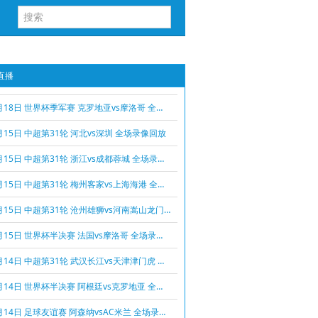
直播
12月18日 世界杯季军赛 克罗地亚vs摩洛哥 全场录像回放
月15日 中超第31轮 河北vs深圳 全场录像回放
12月15日 中超第31轮 浙江vs成都蓉城 全场录像回放
12月15日 中超第31轮 梅州客家vs上海海港 全场录像回放
12月15日 中超第31轮 沧州雄狮vs河南嵩山龙门 全场录像回放
12月15日 世界杯半决赛 法国vs摩洛哥 全场录像回放
12月14日 中超第31轮 武汉长江vs天津津门虎 全场录像回放
12月14日 世界杯半决赛 阿根廷vs克罗地亚 全场录像回放
12月14日 足球友谊赛 阿森纳vsAC米兰 全场录像回放