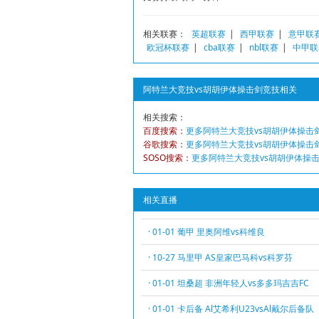
相关联赛：
英超联赛
|
西甲联赛
|
意甲联
欧冠杯联赛
|
cba联赛
|
nbl联赛
|
中甲联
阿特兰大竞技vs胡胡伊体操击剑竞技相关
相关搜索：
百度搜索：
更多阿特兰大竞技vs胡胡伊体操击
谷歌搜索：
更多阿特兰大竞技vs胡胡伊体操击
SOSO搜索：
更多阿特兰大竞技vs胡胡伊体操
相关直播
· 01-01 葡甲 里奥阿维vs科维良
· 10-27 马里甲 AS皇家巴马科vs科罗芬
· 01-01 坦桑超 非洲年轻人vs多多玛吉吉FC
· 01-01 卡后备 Al艾希利U23vsAl戴尔后备队