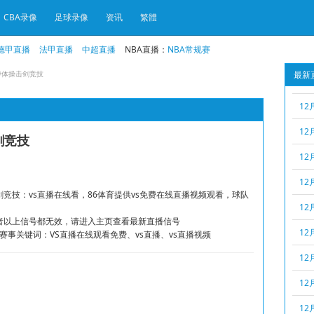
CBA录像
足球录像
资讯
繁體
德甲直播
法甲直播
中超直播
NBA直播：
NBA常规赛
最新
伊体操击剑竞技
12
剑竞技
竞技：vs直播在线看，86体育提供vs免费在线直播视频观看，球队
者以上信号都无效，请进入主页查看最新直播信号
赛事关键词：VS直播在线观看免费、vs直播、vs直播视频