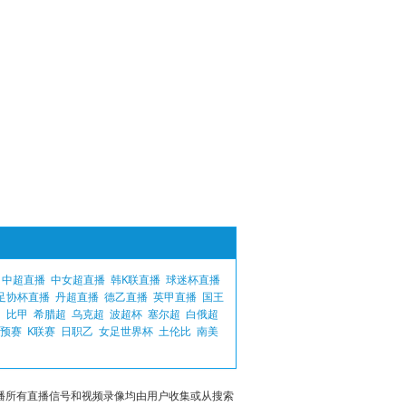
中超直播
中女超直播
韩K联直播
球迷杯直播
足协杯直播
丹超直播
德乙直播
英甲直播
国王
乙
比甲
希腊超
乌克超
波超杯
塞尔超
白俄超
预赛
K联赛
日职乙
女足世界杯
土伦比
南美
P直播所有直播信号和视频录像均由用户收集或从搜索