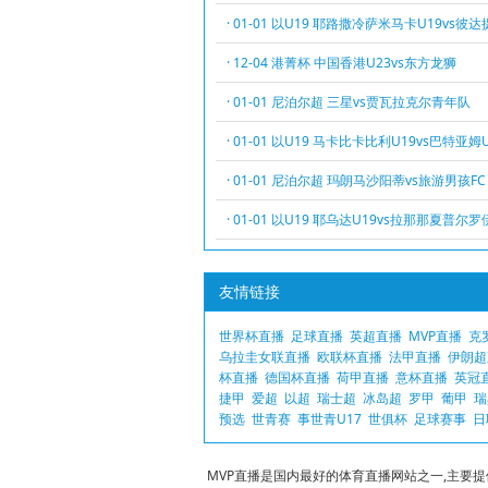
· 01-01 以U19 耶路撒冷萨米马卡U19vs
· 12-04 港菁杯 中国香港U23vs东方龙狮
· 01-01 尼泊尔超 三星vs贾瓦拉克尔青年队
· 01-01 以U19 马卡比卡比利U19vs巴特亚姆
· 01-01 尼泊尔超 玛朗马沙阳蒂vs旅游男孩FC
· 01-01 以U19 耶乌达U19vs拉那那夏普尔罗
友情链接
世界杯直播
足球直播
英超直播
MVP直播
克
乌拉圭女联直播
欧联杯直播
法甲直播
伊朗超
杯直播
德国杯直播
荷甲直播
意杯直播
英冠
捷甲
爱超
以超
瑞士超
冰岛超
罗甲
葡甲
瑞
预选
世青赛
事世青U17
世俱杯
足球赛事
日
MVP直播是国内最好的体育直播网站之一,主要提