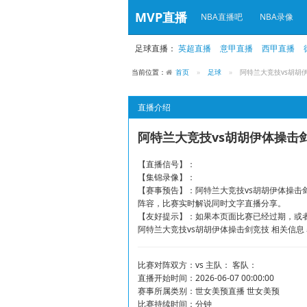
MVP直播
NBA直播吧
NBA录像
足球直播：
英超直播
意甲直播
西甲直播
当前位置：
首页
足球
阿特兰大竞技vs胡胡
直播介绍
阿特兰大竞技vs胡胡伊体操击
【直播信号】：
【集锦录像】：
【赛事预告】：阿特兰大竞技vs胡胡伊体操击剑
阵容，比赛实时解说同时文字直播分享。
【友好提示】：如果本页面比赛已经过期，或
阿特兰大竞技vs胡胡伊体操击剑竞技 相关信息 
比赛对阵双方：vs 主队： 客队：
直播开始时间：2026-06-07 00:00:00
赛事所属类别：世女美预直播 世女美预
比赛持续时间：分钟