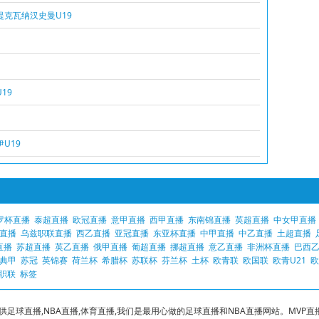
彼达提克瓦纳汉史曼U19
U19
伊U19
罗杯直播
泰超直播
欧冠直播
意甲直播
西甲直播
东南锦直播
英超直播
中女甲直播
直播
乌兹职联直播
西乙直播
亚冠直播
东亚杯直播
中甲直播
中乙直播
土超直播
直播
苏超直播
英乙直播
俄甲直播
葡超直播
挪超直播
意乙直播
非洲杯直播
巴西
典甲
苏冠
英锦赛
荷兰杯
希腊杯
苏联杯
芬兰杯
土杯
欧青联
欧国联
欧青U21
欧
职联
标签
供足球直播,NBA直播,体育直播,我们是最用心做的足球直播和NBA直播网站。MV