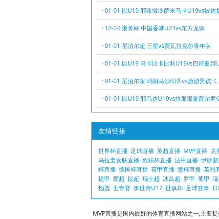
· 01-01 以U19 耶路撒冷萨米马卡U19vs
· 12-04 港菁杯 中国香港U23vs东方龙狮
· 01-01 尼泊尔超 三星vs贾瓦拉克尔青年队
· 01-01 以U19 马卡比卡比利U19vs巴特亚姆
· 01-01 尼泊尔超 玛朗马沙阳蒂vs旅游男孩FC
· 01-01 以U19 耶乌达U19vs拉那那夏普尔罗
友情链接
世界杯直播
足球直播
英超直播
MVP直播
克
乌拉圭女联直播
欧联杯直播
法甲直播
伊朗超
杯直播
德国杯直播
荷甲直播
意杯直播
英冠
捷甲
爱超
以超
瑞士超
冰岛超
罗甲
葡甲
瑞
预选
世青赛
事世青U17
世俱杯
足球赛事
日
MVP直播是国内最好的体育直播网站之一,主要提