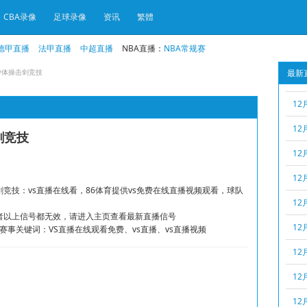
CBA录像
足球录像
资讯
繁體
德甲直播
法甲直播
中超直播
NBA直播：
NBA常规赛
最新
伊体操击剑竞技
12
剑竞技
竞技：vs直播在线看，86体育提供vs免费在线直播视频观看，球队
者以上信号都无效，请进入主页查看最新直播信号
赛事关键词：VS直播在线观看免费、vs直播、vs直播视频