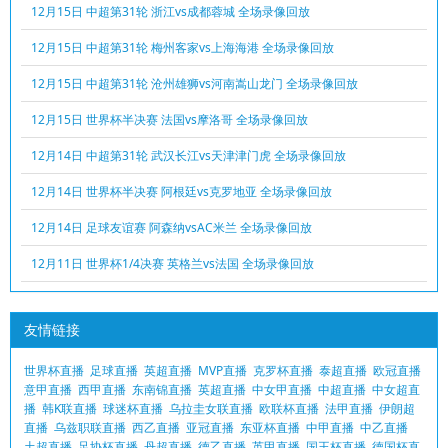
12月15日 中超第31轮 浙江vs成都蓉城 全场录像回放
12月15日 中超第31轮 梅州客家vs上海海港 全场录像回放
12月15日 中超第31轮 沧州雄狮vs河南嵩山龙门 全场录像回放
12月15日 世界杯半决赛 法国vs摩洛哥 全场录像回放
12月14日 中超第31轮 武汉长江vs天津津门虎 全场录像回放
12月14日 世界杯半决赛 阿根廷vs克罗地亚 全场录像回放
12月14日 足球友谊赛 阿森纳vsAC米兰 全场录像回放
12月11日 世界杯1/4决赛 英格兰vs法国 全场录像回放
友情链接
世界杯直播
足球直播
英超直播
MVP直播
克罗杯直播
泰超直播
欧冠直播
意甲直播
西甲直播
东南锦直播
英超直播
中女甲直播
中超直播
中女超直
播
韩K联直播
球迷杯直播
乌拉圭女联直播
欧联杯直播
法甲直播
伊朗超
直播
乌兹职联直播
西乙直播
亚冠直播
东亚杯直播
中甲直播
中乙直播
土超直播
足协杯直播
丹超直播
德乙直播
英甲直播
国王杯直播
德国杯直