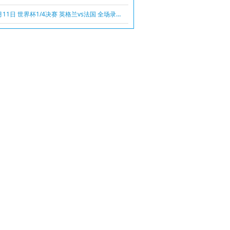
12月11日 世界杯1/4决赛 英格兰vs法国 全场录像回放