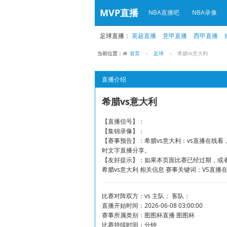
MVP直播
NBA直播吧
NBA录像
足球直播：
英超直播
意甲直播
西甲直播
当前位置：
首页
足球
希腊vs意大利
直播介绍
希腊vs意大利
【直播信号】：
【集锦录像】：
【赛事预告】：希腊vs意大利：vs直播在线看
时文字直播分享。
【友好提示】：如果本页面比赛已经过期，或
希腊vs意大利 相关信息 赛事关键词：VS直播
比赛对阵双方：vs 主队： 客队：
直播开始时间：2026-06-08 03:00:00
赛事所属类别：图图杯直播 图图杯
比赛持续时间：分钟