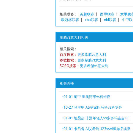
相关联赛：
英超联赛
|
西甲联赛
|
意甲联
欧冠杯联赛
|
cba联赛
|
nbl联赛
|
中甲联
希腊vs意大利相关
相关搜索：
百度搜索：
更多希腊vs意大利
谷歌搜索：
更多希腊vs意大利
SOSO搜索：
更多希腊vs意大利
相关直播
· 01-01 葡甲 里奥阿维vs科维良
· 10-27 马里甲 AS皇家巴马科vs科罗芬
· 01-01 坦桑超 非洲年轻人vs多多玛吉吉FC
· 01-01 卡后备 Al艾希利U23vsAl戴尔后备队