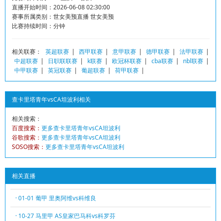
直播开始时间：2026-06-08 02:30:00
赛事所属类别：世女美预直播 世女美预
比赛持续时间：分钟
相关联赛：
英超联赛
|
西甲联赛
|
意甲联赛
|
德甲联赛
|
法甲联赛
|
中超联赛
|
日职联联赛
|
k联赛
|
欧冠杯联赛
|
cba联赛
|
nbl联赛
|
中甲联赛
|
英冠联赛
|
葡超联赛
|
荷甲联赛
|
查卡里塔青年vsCA坦波利相关
相关搜索：
百度搜索：
更多查卡里塔青年vsCA坦波利
谷歌搜索：
更多查卡里塔青年vsCA坦波利
SOSO搜索：
更多查卡里塔青年vsCA坦波利
相关直播
· 01-01 葡甲 里奥阿维vs科维良
· 10-27 马里甲 AS皇家巴马科vs科罗芬