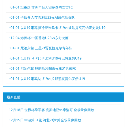
· 01-01 坦桑超 非洲年轻人vs多多玛吉吉FC
· 01-01 卡后备 Al艾希利U23vsAl戴尔后备队
· 01-01 以U19 耶路撒冷萨米马卡U19vs彼达提克瓦纳汉史曼U19
· 12-04 港菁杯 中国香港U23vs东方龙狮
· 01-01 尼泊尔超 三星vs贾瓦拉克尔青年队
· 01-01 以U19 马卡比卡比利U19vs巴特亚姆U19
· 01-01 尼泊尔超 玛朗马沙阳蒂vs旅游男孩FC
· 01-01 以U19 耶乌达U19vs拉那那夏普尔罗伊U19
最新直播
12月18日 世界杯季军赛 克罗地亚vs摩洛哥 全场录像回放
12月15日 中超第31轮 河北vs深圳 全场录像回放