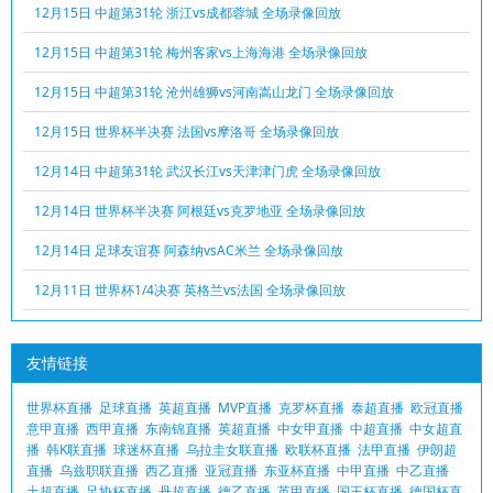
12月15日 中超第31轮 浙江vs成都蓉城 全场录像回放
12月15日 中超第31轮 梅州客家vs上海海港 全场录像回放
12月15日 中超第31轮 沧州雄狮vs河南嵩山龙门 全场录像回放
12月15日 世界杯半决赛 法国vs摩洛哥 全场录像回放
12月14日 中超第31轮 武汉长江vs天津津门虎 全场录像回放
12月14日 世界杯半决赛 阿根廷vs克罗地亚 全场录像回放
12月14日 足球友谊赛 阿森纳vsAC米兰 全场录像回放
12月11日 世界杯1/4决赛 英格兰vs法国 全场录像回放
友情链接
世界杯直播
足球直播
英超直播
MVP直播
克罗杯直播
泰超直播
欧冠直播
意甲直播
西甲直播
东南锦直播
英超直播
中女甲直播
中超直播
中女超直
播
韩K联直播
球迷杯直播
乌拉圭女联直播
欧联杯直播
法甲直播
伊朗超
直播
乌兹职联直播
西乙直播
亚冠直播
东亚杯直播
中甲直播
中乙直播
土超直播
足协杯直播
丹超直播
德乙直播
英甲直播
国王杯直播
德国杯直