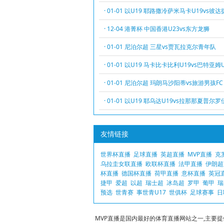
· 01-01 以U19 耶路撒冷萨米马卡U19vs
· 12-04 港菁杯 中国香港U23vs东方龙狮
· 01-01 尼泊尔超 三星vs贾瓦拉克尔青年队
· 01-01 以U19 马卡比卡比利U19vs巴特亚姆
· 01-01 尼泊尔超 玛朗马沙阳蒂vs旅游男孩FC
· 01-01 以U19 耶乌达U19vs拉那那夏普尔罗
友情链接
世界杯直播
足球直播
英超直播
MVP直播
克
乌拉圭女联直播
欧联杯直播
法甲直播
伊朗超
杯直播
德国杯直播
荷甲直播
意杯直播
英冠
捷甲
爱超
以超
瑞士超
冰岛超
罗甲
葡甲
瑞
预选
世青赛
事世青U17
世俱杯
足球赛事
日
MVP直播是国内最好的体育直播网站之一,主要提