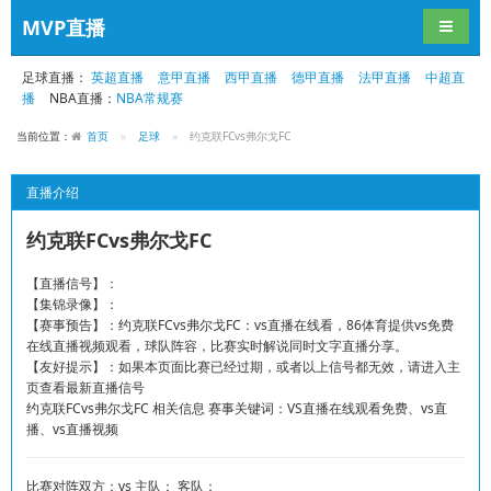
MVP直播
导航切
足球直播：
英超直播
意甲直播
西甲直播
德甲直播
法甲直播
中超直
播
NBA直播：
NBA常规赛
当前位置：
首页
足球
约克联FCvs弗尔戈FC
直播介绍
约克联FCvs弗尔戈FC
【直播信号】：
【集锦录像】：
【赛事预告】：约克联FCvs弗尔戈FC：vs直播在线看，86体育提供vs免费
在线直播视频观看，球队阵容，比赛实时解说同时文字直播分享。
【友好提示】：如果本页面比赛已经过期，或者以上信号都无效，请进入主
页查看最新直播信号
约克联FCvs弗尔戈FC 相关信息 赛事关键词：VS直播在线观看免费、vs直
播、vs直播视频
比赛对阵双方：vs 主队： 客队：