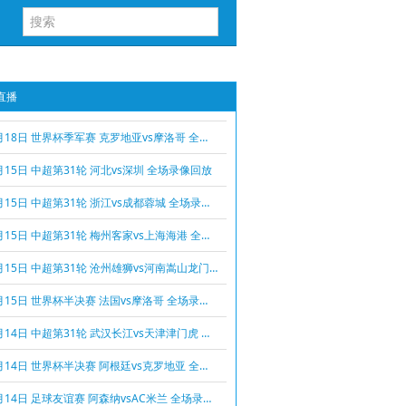
直播
12月18日 世界杯季军赛 克罗地亚vs摩洛哥 全场录像回放
月15日 中超第31轮 河北vs深圳 全场录像回放
12月15日 中超第31轮 浙江vs成都蓉城 全场录像回放
12月15日 中超第31轮 梅州客家vs上海海港 全场录像回放
12月15日 中超第31轮 沧州雄狮vs河南嵩山龙门 全场录像回放
12月15日 世界杯半决赛 法国vs摩洛哥 全场录像回放
12月14日 中超第31轮 武汉长江vs天津津门虎 全场录像回放
12月14日 世界杯半决赛 阿根廷vs克罗地亚 全场录像回放
12月14日 足球友谊赛 阿森纳vsAC米兰 全场录像回放