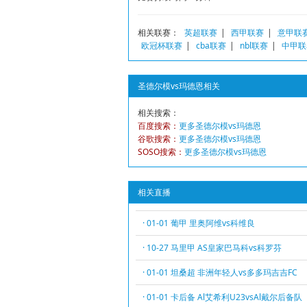
相关联赛：
英超联赛
|
西甲联赛
|
意甲联
欧冠杯联赛
|
cba联赛
|
nbl联赛
|
中甲联
圣德尔模vs玛德恩相关
相关搜索：
百度搜索：
更多圣德尔模vs玛德恩
谷歌搜索：
更多圣德尔模vs玛德恩
SOSO搜索：
更多圣德尔模vs玛德恩
相关直播
· 01-01 葡甲 里奥阿维vs科维良
· 10-27 马里甲 AS皇家巴马科vs科罗芬
· 01-01 坦桑超 非洲年轻人vs多多玛吉吉FC
· 01-01 卡后备 Al艾希利U23vsAl戴尔后备队