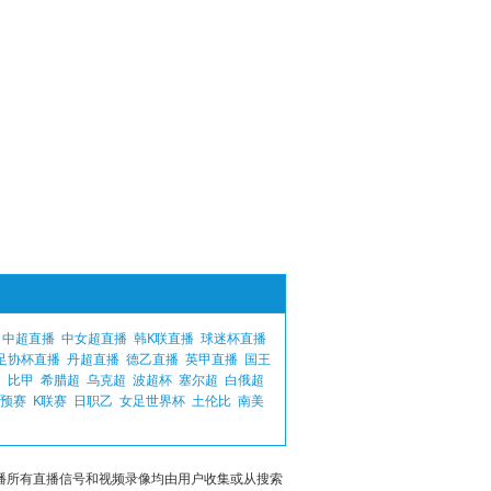
中超直播
中女超直播
韩K联直播
球迷杯直播
足协杯直播
丹超直播
德乙直播
英甲直播
国王
乙
比甲
希腊超
乌克超
波超杯
塞尔超
白俄超
预赛
K联赛
日职乙
女足世界杯
土伦比
南美
P直播所有直播信号和视频录像均由用户收集或从搜索