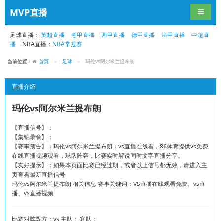
MVP直播
导航切
足球直播：
英超直播
意甲直播
西甲直播
德甲直播
法甲直播
中超直
播
NBA直播：
NBA常规赛
当前位置：
首页
足球
玛伦vs阿尔米兰提布朗
直播介绍
玛伦vs阿尔米兰提布朗
【直播信号】：
【集锦录像】：
【赛事预告】：玛伦vs阿尔米兰提布朗：vs直播在线看，86体育提供vs免费
在线直播视频观看，球队阵容，比赛实时解说同时文字直播分享。
【友好提示】：如果本页面比赛已经过期，或者以上信号都无效，请进入主
页查看最新直播信号
玛伦vs阿尔米兰提布朗 相关信息 赛事关键词：VS直播在线观看免费、vs直
播、vs直播视频
比赛对阵双方：vs 主队： 客队：