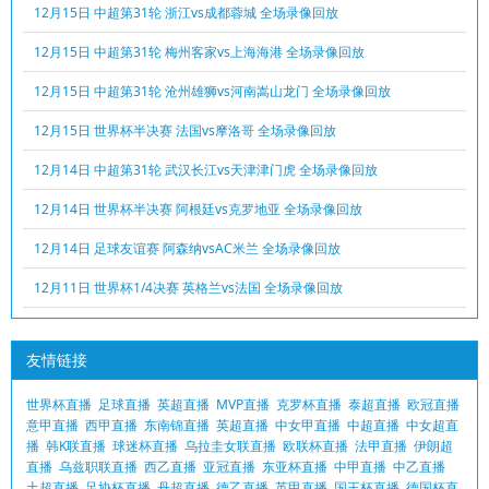
12月15日 中超第31轮 浙江vs成都蓉城 全场录像回放
12月15日 中超第31轮 梅州客家vs上海海港 全场录像回放
12月15日 中超第31轮 沧州雄狮vs河南嵩山龙门 全场录像回放
12月15日 世界杯半决赛 法国vs摩洛哥 全场录像回放
12月14日 中超第31轮 武汉长江vs天津津门虎 全场录像回放
12月14日 世界杯半决赛 阿根廷vs克罗地亚 全场录像回放
12月14日 足球友谊赛 阿森纳vsAC米兰 全场录像回放
12月11日 世界杯1/4决赛 英格兰vs法国 全场录像回放
友情链接
世界杯直播
足球直播
英超直播
MVP直播
克罗杯直播
泰超直播
欧冠直播
意甲直播
西甲直播
东南锦直播
英超直播
中女甲直播
中超直播
中女超直
播
韩K联直播
球迷杯直播
乌拉圭女联直播
欧联杯直播
法甲直播
伊朗超
直播
乌兹职联直播
西乙直播
亚冠直播
东亚杯直播
中甲直播
中乙直播
土超直播
足协杯直播
丹超直播
德乙直播
英甲直播
国王杯直播
德国杯直