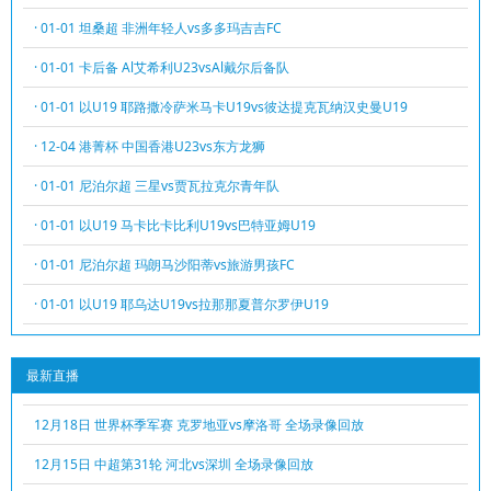
· 01-01 坦桑超 非洲年轻人vs多多玛吉吉FC
· 01-01 卡后备 Al艾希利U23vsAl戴尔后备队
· 01-01 以U19 耶路撒冷萨米马卡U19vs彼达提克瓦纳汉史曼U19
· 12-04 港菁杯 中国香港U23vs东方龙狮
· 01-01 尼泊尔超 三星vs贾瓦拉克尔青年队
· 01-01 以U19 马卡比卡比利U19vs巴特亚姆U19
· 01-01 尼泊尔超 玛朗马沙阳蒂vs旅游男孩FC
· 01-01 以U19 耶乌达U19vs拉那那夏普尔罗伊U19
最新直播
12月18日 世界杯季军赛 克罗地亚vs摩洛哥 全场录像回放
12月15日 中超第31轮 河北vs深圳 全场录像回放