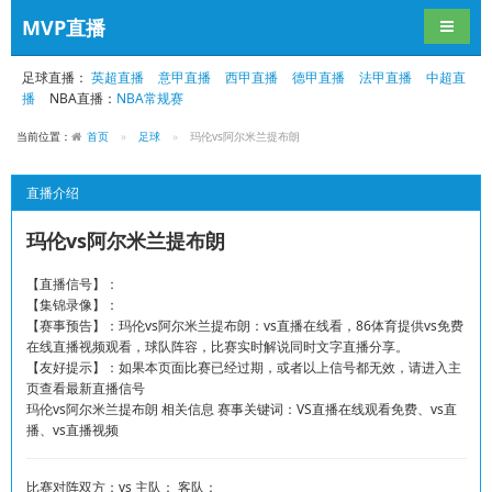
MVP直播
导航切
足球直播：
英超直播
意甲直播
西甲直播
德甲直播
法甲直播
中超直
播
NBA直播：
NBA常规赛
当前位置：
首页
足球
玛伦vs阿尔米兰提布朗
直播介绍
玛伦vs阿尔米兰提布朗
【直播信号】：
【集锦录像】：
【赛事预告】：玛伦vs阿尔米兰提布朗：vs直播在线看，86体育提供vs免费
在线直播视频观看，球队阵容，比赛实时解说同时文字直播分享。
【友好提示】：如果本页面比赛已经过期，或者以上信号都无效，请进入主
页查看最新直播信号
玛伦vs阿尔米兰提布朗 相关信息 赛事关键词：VS直播在线观看免费、vs直
播、vs直播视频
比赛对阵双方：vs 主队： 客队：