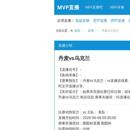
MVP直播
NBA直播吧
NBA录像
足球直播：
英超直播
意甲直播
西甲直播
当前位置：
首页
足球
丹麦vs乌克兰
直播介绍
丹麦vs乌克兰
【直播信号】：
【集锦录像】：
【赛事预告】：丹麦vs乌克兰：vs直播在线看
时文字直播分享。
【友好提示】：如果本页面比赛已经过期，或
丹麦vs乌克兰 相关信息 赛事关键词：VS直播
比赛对阵双方：vs 主队： 客队：
直播开始时间：2026-06-08 00:30:00
赛事所属类别：图图杯直播 图图杯
比赛持续时间：分钟