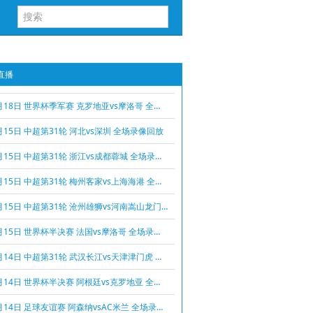
直播
12月18日 世界杯季军赛 克罗地亚vs摩洛哥 全场录像回放
月15日 中超第31轮 河北vs深圳 全场录像回放
12月15日 中超第31轮 浙江vs成都蓉城 全场录像回放
12月15日 中超第31轮 梅州客家vs上海海港 全场录像回放
12月15日 中超第31轮 沧州雄狮vs河南嵩山龙门 全场录像回放
12月15日 世界杯半决赛 法国vs摩洛哥 全场录像回放
12月14日 中超第31轮 武汉长江vs天津津门虎 全场录像回放
12月14日 世界杯半决赛 阿根廷vs克罗地亚 全场录像回放
12月14日 足球友谊赛 阿森纳vsAC米兰 全场录像回放