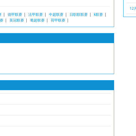
赛
|
德甲联赛
|
法甲联赛
|
中超联赛
|
日职联联赛
|
k联赛
|
赛
|
英冠联赛
|
葡超联赛
|
荷甲联赛
|