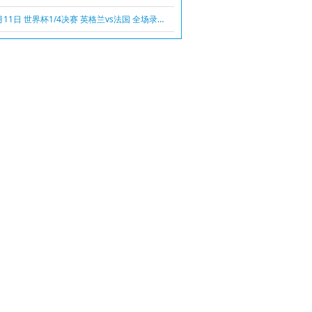
12月11日 世界杯1/4决赛 英格兰vs法国 全场录像回放