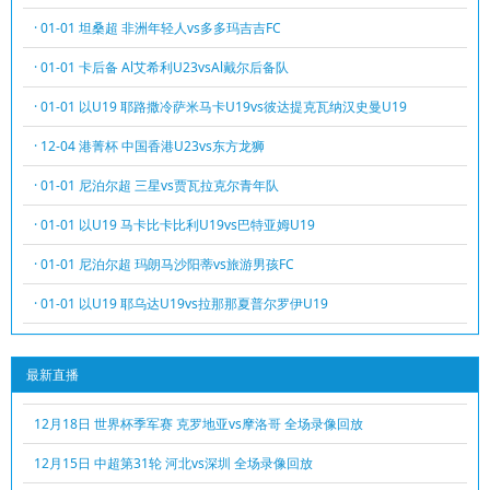
· 01-01 坦桑超 非洲年轻人vs多多玛吉吉FC
· 01-01 卡后备 Al艾希利U23vsAl戴尔后备队
· 01-01 以U19 耶路撒冷萨米马卡U19vs彼达提克瓦纳汉史曼U19
· 12-04 港菁杯 中国香港U23vs东方龙狮
· 01-01 尼泊尔超 三星vs贾瓦拉克尔青年队
· 01-01 以U19 马卡比卡比利U19vs巴特亚姆U19
· 01-01 尼泊尔超 玛朗马沙阳蒂vs旅游男孩FC
· 01-01 以U19 耶乌达U19vs拉那那夏普尔罗伊U19
最新直播
12月18日 世界杯季军赛 克罗地亚vs摩洛哥 全场录像回放
12月15日 中超第31轮 河北vs深圳 全场录像回放