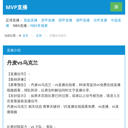
MVP直播
导航切
足球直播：
英超直播
意甲直播
西甲直播
德甲直播
法甲直播
中超直
播
NBA直播：
NBA常规赛
当前位置：
首页
足球
丹麦vs乌克兰
直播介绍
丹麦vs乌克兰
【直播信号】：
【集锦录像】：
【赛事预告】：丹麦vs乌克兰：vs直播在线看，86体育提供vs免费在线直播
视频观看，球队阵容，比赛实时解说同时文字直播分享。
【友好提示】：如果本页面比赛已经过期，或者以上信号都无效，请进入主
页查看最新直播信号
丹麦vs乌克兰 相关信息 赛事关键词：VS直播在线观看免费、vs直播、vs直
播视频
比赛对阵双方：vs 主队： 客队：